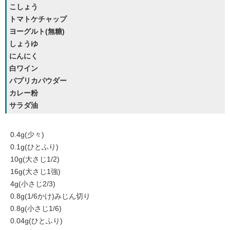
こしょう
トマトケチャップ
ヨーグルト(無糖)
しょうゆ
にんにく
白ワイン
パプリカパウダー
カレー粉
サラダ油
0.4g(少々)
0.1g(ひとふり)
10g(大さじ1/2)
16g(大さじ1強)
4g(小さじ2/3)
0.8g(1/6かけ)みじん切り
0.8g(小さじ1/6)
0.04g(ひとふり)