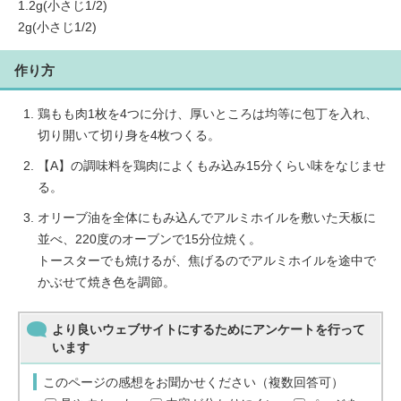
1.2g(小さじ1/2)
2g(小さじ1/2)
作り方
鶏もも肉1枚を4つに分け、厚いところは均等に包丁を入れ、
切り開いて切り身を4枚つくる。
【A】の調味料を鶏肉によくもみ込み15分くらい味をなじませ
る。
オリーブ油を全体にもみ込んでアルミホイルを敷いた天板に
並べ、220度のオーブンで15分位焼く。
トースターでも焼けるが、焦げるのでアルミホイルを途中で
かぶせて焼き色を調節。
より良いウェブサイトにするためにアンケートを行って
います
このページの感想をお聞かせください（複数回答可）