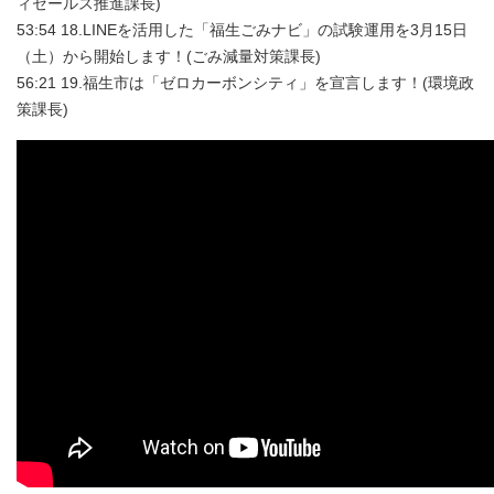
ィセールス推進課長)
53:54 18.LINEを活用した「福生ごみナビ」の試験運用を3月15日
（土）から開始します！(ごみ減量対策課長)
56:21 19.福生市は「ゼロカーボンシティ」を宣言します！(環境政
策課長)