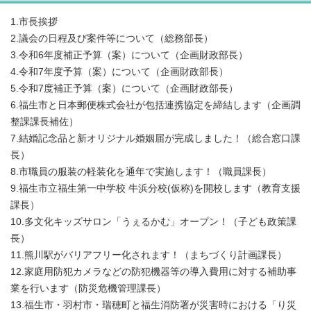
1.市長挨拶
2.議会の日程及び案件等について（総務部長）
3.令和6年度補正予算（案）について（企画財政部長）
4.令和7年度予算（案）について（企画財政部長）
5.令和7度補正予算（案）について（企画財政部長）
6.福生市と日本郵便株式会社が包括連携協定を締結します（企画調
整課課長補佐）
7.結婚記念品と新オリジナル婚姻届が完成しました！（総合窓口課
長）
8.市職員の服装の軽装化を通年で実施します！（職員課長）
9.福生市立福生第一中学校 牛浜分校(仮称)を開校します（教育支援
課長）
10.多文化キッズサロン「うぇるかむ」オープン！（子ども政策課
長）
11.熊川駅がバリアフリー化されます！（まちづくり計画課長）
12.家庭用防犯カメラなどの防犯機器等の導入費用に対する補助事
業を行います（防災危機管理課長）
13.福生市・羽村市・瑞穂町と福生消防署が災害時における「り災