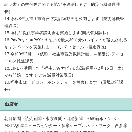
証明書」の交付等に関する協定を締結します（防災危機管理課
長）
14.令和6年度福生市総合防災訓練動画を公開します（防災危機管
理課長）
15.返礼品提供事業者説明会を実施します(契約管財課長)
16.PayPay・auPAY・d 払いで最大30％分のポイントが還元される
キャンペーンを実施します！(シティセールス推進課長)
17.令和9年3月「（仮称）福生市観光振興計画」を策定(シティセ
ールス推進課長)
18.LINEを活用した「福生ごみナビ」の試験運用を3月15日（土）
から開始します！(ごみ減量対策課長)
19.福生市は「ゼロカーボンシティ」を宣言します！(環境政策課
長)
出席者
朝日新聞・読売新聞・東京新聞・日経新聞・都政新報・NHK・
MXTV多摩ニュースセンター・多摩ケーブルネットワーク・西多摩