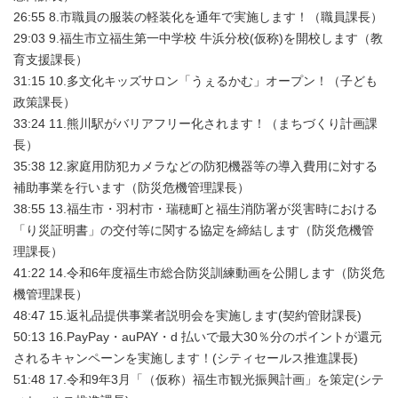
26:55 8.市職員の服装の軽装化を通年で実施します！（職員課長）
29:03 9.福生市立福生第一中学校 牛浜分校(仮称)を開校します（教
育支援課長）
31:15 10.多文化キッズサロン「うぇるかむ」オープン！（子ども
政策課長）
33:24 11.熊川駅がバリアフリー化されます！（まちづくり計画課
長）
35:38 12.家庭用防犯カメラなどの防犯機器等の導入費用に対する
補助事業を行います（防災危機管理課長）
38:55 13.福生市・羽村市・瑞穂町と福生消防署が災害時における
「り災証明書」の交付等に関する協定を締結します（防災危機管
理課長）
41:22 14.令和6年度福生市総合防災訓練動画を公開します（防災危
機管理課長）
48:47 15.返礼品提供事業者説明会を実施します(契約管財課長)
50:13 16.PayPay・auPAY・d 払いで最大30％分のポイントが還元
されるキャンペーンを実施します！(シティセールス推進課長)
51:48 17.令和9年3月「（仮称）福生市観光振興計画」を策定(シテ