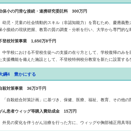
幼保小の円滑な接続・連携研究委託料 300万円
幼児・児童の社会情動的スキル（非認知能力）を育むため、慶應義塾
保小接続の現状把握、教育の質の調査・分析を行い、大学から専門的な
不登校対策事業 1,650万8千円
中学校における不登校生徒への支援の在り方として、学校復帰のみを
た支援機能を備えた施設として、不登校特例校分教室を新たに設置する
大綱4 豊かにする
自殺対策事業 36万3千円
「自殺総合対策計画」に基づき、保健、医療、福祉、教育、その他の
がん患者ウィッグ等購入費助成金 15万円
外見の変化を伴うがん治療を行った方に、ウィッグや胸部補正用具等