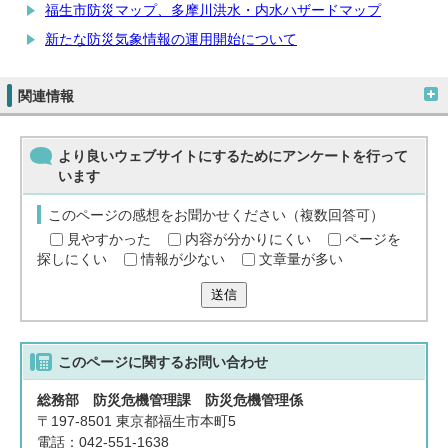
福生市防災マップ、多摩川洪水・内水ハザードマップ
新たな防災気象情報の運用開始について
関連情報
より良いウェブサイトにするためにアンケートを行って
います
このページの感想をお聞かせください（複数回答可）
見やすかった
内容が分かりにくい
ページを
探しにくい
情報が少ない
文章量が多い
送信
このページに関する
お問い合わせ
総務部 防災危機管理課 防災危機管理係
〒197-8501 東京都福生市本町5
電話：042-551-1638