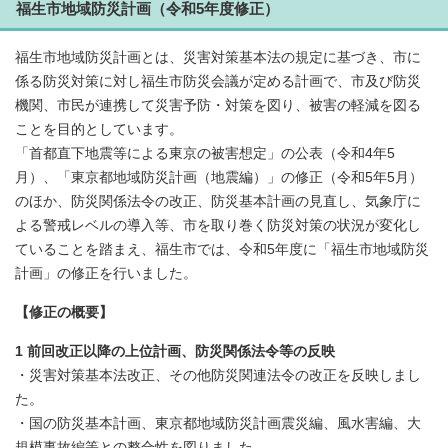
福生市地域防災計画（令和5年度修正）
福生市地域防災計画とは、災害対策基本法の規定に基づき、市に
係る防災対策に対し福生市防災会議が定める計画で、市及び防災
機関、市民が連携して災害予防・対策を図り、被害の軽減を図る
ことを目的としています。
「首都直下地震等による東京の被害想定」の公表（令和4年5
月）、「東京都地域防災計画（地震編）」の修正（令和5年5月）
のほか、防災関係法令の改正、防災基本計画の見直し、気象庁に
よる警戒レベルの導入等、市を取り巻く防災対策の状況が変化し
ていることを踏まえ、福生市では、令和5年度に「福生市地域防災
計画」の修正を行いました。
【修正の概要】
1 前回改正以降の上位計画、防災関係法令等の反映
・災害対策基本法改正、その他防災関連法令の改正を反映しまし
た。
・国の防災基本計画、東京都地域防災計画震災編、風水害編、大
規模事故編等との整合性を図りました。