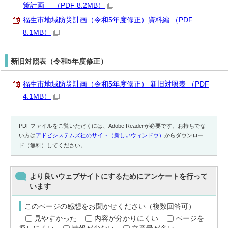
策計画」 （PDF 8.2MB）
福生市地域防災計画（令和5年度修正）資料編 （PDF
8.1MB）
新旧対照表（令和5年度修正）
福生市地域防災計画（令和5年度修正） 新旧対照表 （PDF
4.1MB）
PDFファイルをご覧いただくには、Adobe Readerが必要です。お持ちでな
い方は
アドビシステムズ社のサイト（新しいウィンドウ）
からダウンロー
ド（無料）してください。
より良いウェブサイトにするためにアンケートを行って
います
このページの感想をお聞かせください（複数回答可）
見やすかった
内容が分かりにくい
ページを