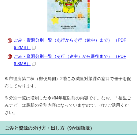
ごみ・資源分別一覧（あ行からそ行（途中）まで） （PDF
6.2MB）
ごみ・資源分別一覧（そ行（途中）から最後まで） （PDF
6.8MB）
※市役所第二棟（郵便局側）2階ごみ減量対策課の窓口で冊子を配
布しております。
※分別一覧は増刷した令和4年度以前の内容です。なお、「福生ご
みナビ」は最新の分別内容になっていますので、ぜひご活用くだ
さい。
ごみと資源の分け方・出し方（9か国語版）