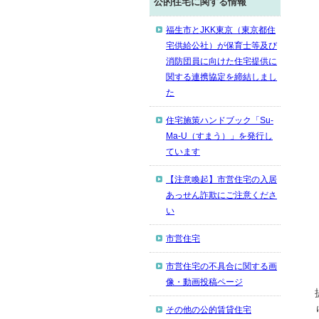
公的住宅に関する情報
福生市とJKK東京（東京都住
宅供給公社）が保育士等及び
消防団員に向けた住宅提供に
関する連携協定を締結しまし
た
住宅施策ハンドブック「Su-
Ma-U（すまう）」を発行し
ています
【注意喚起】市営住宅の入居
あっせん詐欺にご注意くださ
い
市営住宅
市営住宅の不具合に関する画
像・動画投稿ページ
その他の公的賃貸住宅