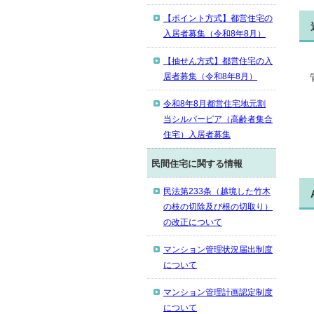
【ポイント方式】都営住宅の
入居者募集（令和8年8月）
【抽せん方式】都営住宅の入
居者募集（令和8年8月）
令和8年8月都営住宅地元割
当シルバーピア（高齢者集合
住宅）入居者募集
民間住宅に関する情報
民法第233条（越境した竹木
の枝の切除及び根の切取り）
の改正について
マンション管理状況届出制度
について
マンション管理計画認定制度
について