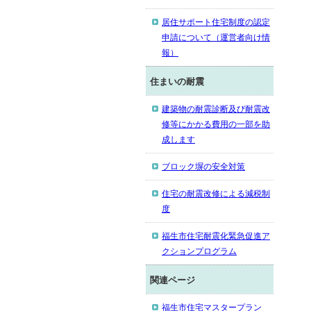
居住サポート住宅制度の認定
申請について（運営者向け情
報）
住まいの耐震
建築物の耐震診断及び耐震改
修等にかかる費用の一部を助
成します
ブロック塀の安全対策
住宅の耐震改修による減税制
度
福生市住宅耐震化緊急促進ア
クションプログラム
関連ページ
福生市住宅マスタープラン