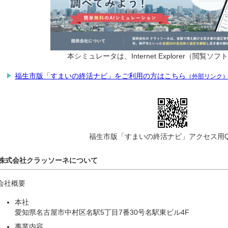
本シミュレータは、Internet Explorer（閲覧
福生市版「すまいの終活ナビ」をご利用の方はこちら
（外部リンク
福生市版「すまいの終活ナビ」アクセス用
株式会社クラッソーネについて
会社概要
本社
愛知県名古屋市中村区名駅5丁目7番30号名駅東ビル4F
事業内容