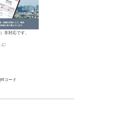
ソフト）非対応です。
）
QRコード