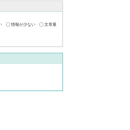
い
情報が少ない
文章量