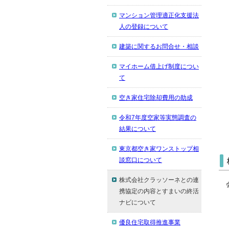
マンション管理適正化支援法
人の登録について
建築に関するお問合せ・相談
マイホーム借上げ制度につい
て
空き家住宅除却費用の助成
令和7年度空家等実態調査の
結果について
東京都空き家ワンストップ相
談窓口について
株式会社クラッソーネとの連
携協定の内容とすまいの終活
ナビについて
優良住宅取得推進事業