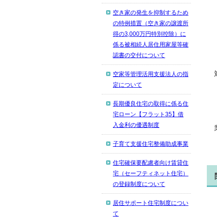
空き家の発生を抑制するため
の特例措置（空き家の譲渡所
得の3,000万円特別控除）に
係る被相続人居住用家屋等確
認書の交付について
空家等管理活用支援法人の指
定について
長期優良住宅の取得に係る住
宅ローン【フラット35】借
入金利の優遇制度
子育て支援住宅整備助成事業
住宅確保要配慮者向け賃貸住
宅（セーフティネット住宅）
の登録制度について
居住サポート住宅制度につい
て