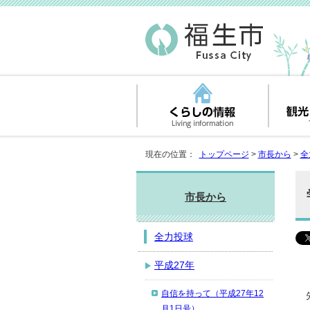
現在の位置：
トップページ
>
市長から
>
全
市長から
全力投球
平成27年
自信を持って（平成27年12
月1日号）