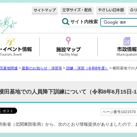
サイト内検索
田基地関連
>
最新のお知らせ・演習等
>
訓練・演習（令和8年度）
> 横田基地での
横田基地での人員降下訓練について（令和8年6月15日-1
ページ番号1021570
防衛省（北関東防衛局）から、次のとおり情報提供がありましたので、