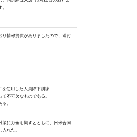
、同訓練は来週（6月22日の週）ま
す。
おり情報提供がありましたので、送付
レイを使用した人員降下訓練
って不可欠なものである。
ある。
対策に万全を期すとともに、日米合同
し入れた。