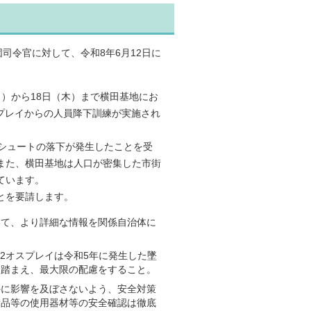
司令官に対して、令和8年6月12日に
月）から18日（木）まで横田基地にお
スプレイからの人員降下訓練が実施され
シュートの落下が発生したことを受
また、横田基地は人口が密集した市街
ています。
とを要請します。
いて、より詳細な情報を関係自治体に
2オスプレイは令和5年に発生した墜
を踏まえ、最大限の配慮をすること。
外に影響を及ぼさないよう、安全対策
備品等の使用器材等の安全確認は徹底