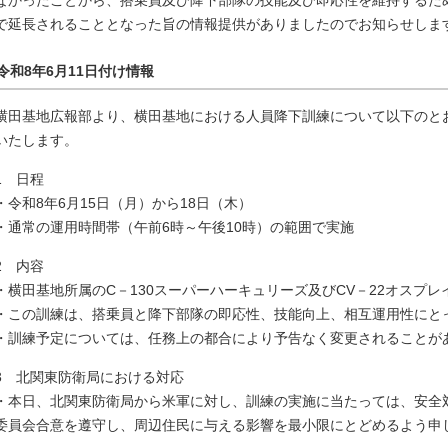
なかったことから、搭乗員及び降下部隊の技能及び即応性を維持するため
で延長されることとなった旨の情報提供がありましたのでお知らせしま
令和8年6月11日付け情報
横田基地広報部より、横田基地における人員降下訓練について以下のと
いたします。
1 日程
・令和8年6月15日（月）から18日（木）
・通常の運用時間帯（午前6時～午後10時）の範囲で実施
2 内容
・横田基地所属のC－130スーパーハーキュリーズ及びCV－22オスプ
・この訓練は、搭乗員と降下部隊の即応性、技能向上、相互運用性にと
・訓練予定については、任務上の都合により予告なく変更されることが
3 北関東防衛局における対応
・本日、北関東防衛局から米軍に対し、訓練の実施に当たっては、安全
委員会合意を遵守し、周辺住民に与える影響を最小限にとどめるよう申