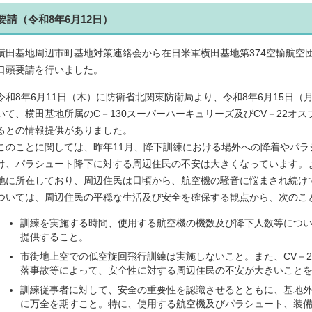
要請（令和8年6月12日）
横田基地周辺市町基地対策連絡会から在日米軍横田基地第374空輸航空団
口頭要請を行いました。
令和8年6月11日（木）に防衛省北関東防衛局より、令和8年6月15日（
いて、横田基地所属のC－130スーパーハーキュリーズ及びCV－22オ
るとの情報提供がありました。
このことに関しては、昨年11月、降下訓練における場外への降着やパラ
け、パラシュート降下に対する周辺住民の不安は大きくなっています。
地に所在しており、周辺住民は日頃から、航空機の騒音に悩まされ続け
ついては、周辺住民の平穏な生活及び安全を確保する観点から、次のこ
訓練を実施する時間、使用する航空機の機数及び降下人数等につ
提供すること。
市街地上空での低空旋回飛行訓練は実施しないこと。また、CV－2
落事故等によって、安全性に対する周辺住民の不安が大きいこと
訓練従事者に対して、安全の重要性を認識させるとともに、基地
に万全を期すこと。特に、使用する航空機及びパラシュート、装