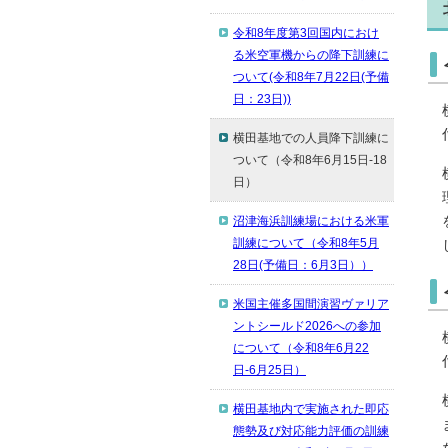
令和8年度第3回国内におけ
る米空軍機からの降下訓練に
ついて(令和8年7月22日(予備
日：23日))
横田基地での人員降下訓練に
ついて（令和8年6月15日-18
日）
沼津海浜訓練場における米軍
訓練について（令和8年5月
28日(予備日：6月3日））
米国主催多国間演習ヴァリア
ントシールド2026への参加
について（令和8年6月22
日-6月25日）
横田基地内で実施された即応
態勢及び対応能力評価の訓練