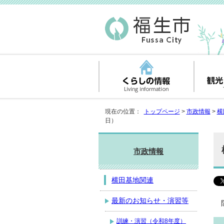
現在の位置：
トップページ
>
市政情報
>
横
日）
市政情報
横田基地関連
最新のお知らせ・演習等
訓練・演習（令和8年度）