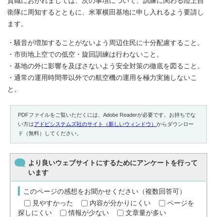
貴職におかれましては、次の事項について、訓練に関わる陸上自
衛隊に周知するとともに、米軍横田基地に申し入れるよう要請し
ます。
・騒音が増加することがないよう周辺住民に十分配慮すること。
・市街地上空での低空・旋回訓練は行わないこと。
・基地の外に影響を及ぼさないよう安全対策の徹底を図ること。
・通常の運用時間帯以外での航空機の運用を極力実施しないこ
と。
PDFファイルをご覧いただくには、Adobe Readerが必要です。お持ちでな
い方は
アドビシステムズ社のサイト（新しいウィンドウ）
からダウンロー
ド（無料）してください。
より良いウェブサイトにするためにアンケートを行って
います
このページの感想をお聞かせください（複数回答可）
見やすかった
内容が分かりにくい
ページを
探しにくい
情報が少ない
文章量が多い