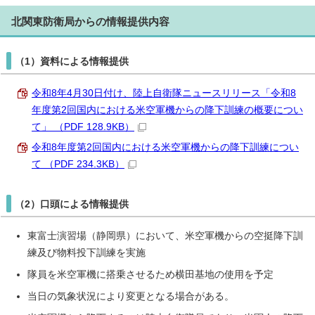
北関東防衛局からの情報提供内容
（1）資料による情報提供
令和8年4月30日付け、陸上自衛隊ニュースリリース「令和8
年度第2回国内における米空軍機からの降下訓練の概要につい
て」 （PDF 128.9KB）
令和8年度第2回国内における米空軍機からの降下訓練につい
て （PDF 234.3KB）
（2）口頭による情報提供
東富士演習場（静岡県）において、米空軍機からの空挺降下訓
練及び物料投下訓練を実施
隊員を米空軍機に搭乗させるため横田基地の使用を予定
当日の気象状況により変更となる場合がある。