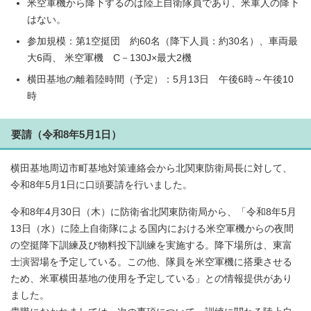
米空軍機から降下するのは陸上自衛隊員であり、米軍人の降下
はない。
参加規模：第1空挺団 約60名（降下人員：約30名）、車両最
大6両、 米空軍機 C－130J×最大2機
横田基地の離着陸時間（予定）：5月13日 午後6時～午後10
時
要請（令和8年5月1日）
横田基地周辺市町基地対策連絡会から北関東防衛局長に対して、
令和8年5月1日に口頭要請を行いました。
令和8年4月30日（木）に防衛省北関東防衛局から、「令和8年5月
13日（水）に陸上自衛隊による国内における米空軍機からの夜間
の空挺降下訓練及び物料投下訓練を実施する。降下場所は、東富
士演習場を予定している。この他、隊員を米空軍機に搭乗させる
ため、米軍横田基地の使用を予定している」との情報提供があり
ました。