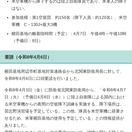
米空軍機から降下するのは陸上自衛隊員であり、米軍人の降下
はない。
参加規模：第1空挺団 約150名（降下人員：約120名）、米空
軍機 C－130J×最大3機
横田基地の離着陸時間（予定）：4月7日 午後4時～午後10時
（予備日：8日）
要請（令和8年4月6日）
横田基地周辺市町基地対策連絡会から北関東防衛局長に対して、
令和8年4月6日に口頭要請を行いました。
令和8年4月3日（金）に防衛省北関東防衛局から、「令和8年4月7
日（火）（予備日4月8日（水））に陸上自衛隊による国内におけ
る米空軍機からの夜間の空挺降下訓練を実施する。降下場所は、
習志野演習場を予定している。この他、隊員を米空軍機に搭乗さ
せるため、米軍横田基地の使用を予定している」との情報提供が
ありました。