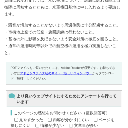
貴職におかれましては、次の事項について、訓練に関わる陸上自
衛隊に周知するとともに、米軍横田基地に申し入れるよう要請し
ます。
・騒音が増加することがないよう周辺住民に十分配慮すること。
・市街地上空での低空・旋回訓練は行わないこと。
・基地の外に影響を及ぼさないよう安全対策の徹底を図ること。
・通常の運用時間帯以外での航空機の運用を極力実施しないこ
と。
PDFファイルをご覧いただくには、Adobe Readerが必要です。お持ちでな
い方は
アドビシステムズ社のサイト（新しいウィンドウ）
からダウンロー
ド（無料）してください。
より良いウェブサイトにするためにアンケートを行って
います
このページの感想をお聞かせください（複数回答可）
見やすかった
内容が分かりにくい
ページを
探しにくい
情報が少ない
文章量が多い