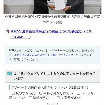
小林横田基地対策特別委員長から藤井防衛省地方協力局東日本協
力課長へ要請
令和5年度防衛補助事業等の要望について要請文 （PDF
264.3KB）
PDFファイルをご覧いただくには、Adobe Readerが必要です。お持ちでな
い方は
アドビシステムズ社のサイト（新しいウィンドウ）
からダウンロー
ド（無料）してください。
より良いウェブサイトにするためにアンケートを行って
います
このページの感想をお聞かせください（複数回答可）
見やすかった
内容が分かりにくい
ページを
探しにくい
情報が少ない
文章量が多い