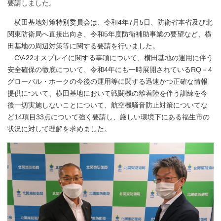
要請しました。
横田基地対策特別委員会は、令和4年7月5日、防衛省本省及び北
関東防衛局へ直接出向き、令和5年度防衛補助事業の要望など、横
田基地の周辺対策等に関する要請を行いました。
CV-22オスプレイに関する事項について、横田基地の運用に伴う
安全確保の徹底について、令和4年にも一時展開されているRQ－4
グローバル・ホークの今後の運用等に関する迅速かつ正確な情報
提供について、横田基地において戦闘機の離着陸を伴う訓練を今
後一切実施しないことについて、航空機騒音防止対策についてな
ど14項目33点について強く要請し、厳しい環境下にある福生市の
状況に対して理解を求めました。