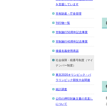
を支援しています
市有財産・庁舎管理
刊行物一覧
市制施行50周年記念事業
市制施行40周年記念事業
後援名義使用承認
社会保障・税番号制度（マイ
ナンバー制度）
東京2020オリンピック・パ
ラリンピック競技大会関連
統計調査
公印の押印対象文書の見直し
について