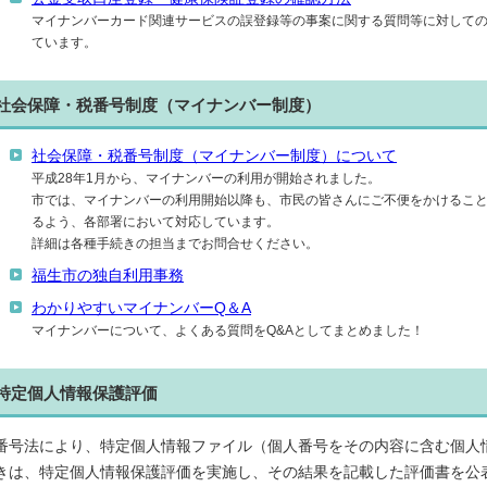
マイナンバーカード関連サービスの誤登録等の事案に関する質問等に対して
ています。
社会保障・税番号制度（マイナンバー制度）
社会保障・税番号制度（マイナンバー制度）について
平成28年1月から、マイナンバーの利用が開始されました。
市では、マイナンバーの利用開始以降も、市民の皆さんにご不便をかけるこ
るよう、各部署において対応しています。
詳細は各種手続きの担当までお問合せください。
福生市の独自利用事務
わかりやすいマイナンバーQ＆A
マイナンバーについて、よくある質問をQ&Aとしてまとめました！
特定個人情報保護評価
番号法により、特定個人情報ファイル（個人番号をその内容に含む個人
きは、特定個人情報保護評価を実施し、その結果を記載した評価書を公