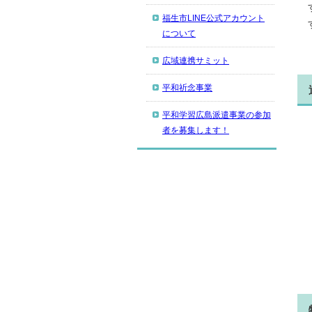
福生市LINE公式アカウント
について
広域連携サミット
平和祈念事業
平和学習広島派遣事業の参加
者を募集します！