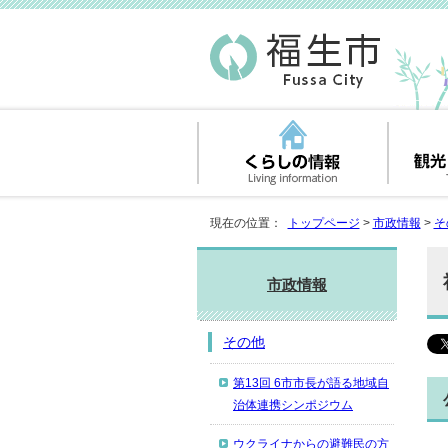
現在の位置：
トップページ
>
市政情報
>
そ
市政情報
その他
第13回 6市市長が語る地域自
治体連携シンポジウム
ウクライナからの避難民の方