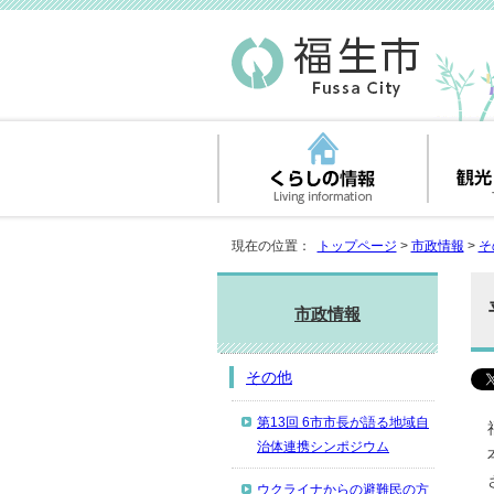
現在の位置：
トップページ
>
市政情報
>
そ
市政情報
その他
第13回 6市市長が語る地域自
治体連携シンポジウム
ウクライナからの避難民の方