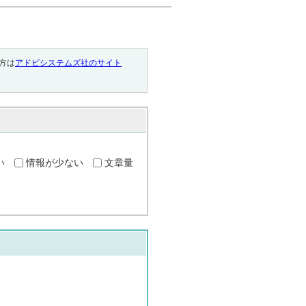
。
い方は
アドビシステムズ社のサイト
い
情報が少ない
文章量