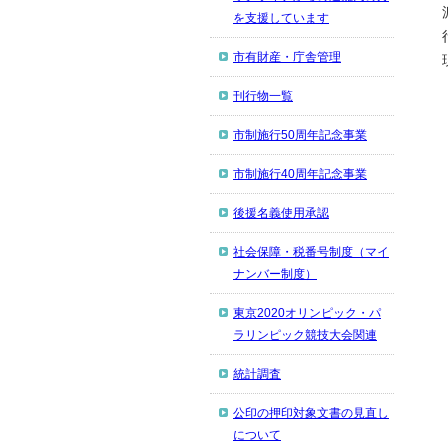
を支援しています
市有財産・庁舎管理
刊行物一覧
市制施行50周年記念事業
市制施行40周年記念事業
後援名義使用承認
社会保障・税番号制度（マイ
ナンバー制度）
東京2020オリンピック・パ
ラリンピック競技大会関連
統計調査
公印の押印対象文書の見直し
について