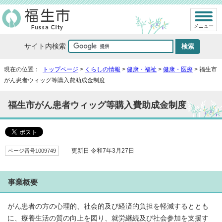
メニュー
サイト内検索
現在の位置：
トップページ
>
くらしの情報
>
健康・福祉
>
健康・医療
> 福生市
がん患者ウィッグ等購入費助成金制度
福生市がん患者ウィッグ等購入費助成金制度
ページ番号1009749
更新日 令和7年3月27日
事業概要
がん患者の方の心理的、社会的及び経済的負担を軽減するととも
に、療養生活の質の向上を図り、就労継続及び社会参加を支援す