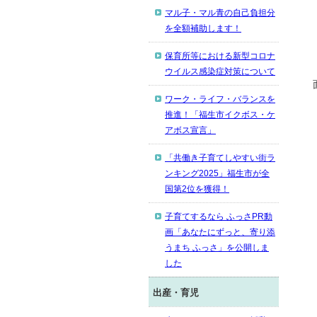
マル子・マル青の自己負担分
を全額補助します！
保育所等における新型コロナ
ウイルス感染症対策について
ワーク・ライフ・バランスを
推進！「福生市イクボス・ケ
アボス宣言」
「共働き子育てしやすい街ラ
ンキング2025」福生市が全
国第2位を獲得！
子育てするなら ふっさPR動
画「あなたにずっと、寄り添
うまち ふっさ」を公開しま
した
出産・育児