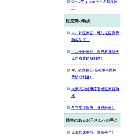
令和6年度児童手当の制度改
正
医療費の助成
マル乳医療証（乳幼児医療費
助成制度）
マル子医療証（義務教育就学
児医療費助成制度）
マル青医療証(高校生等医療
費助成制度)
大気汚染健康障害者医療費助
成
自立支援医療（育成医療）
障害のあるお子さんへの手当
児童育成手当（障害手当）