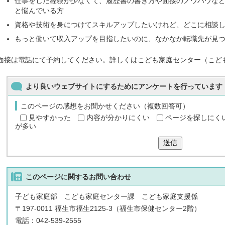
仕事をした経験が少なくて、履歴書の書き方や面接のノウハウな
と悩んでいる方
資格や技術を身につけてスキルアップしたいけれど、どこに相談
もっと働いて収入アップを目指したいのに、なかなか転職先が見
面接は電話にて予約してください。詳しくはこども家庭センター（こど
より良いウェブサイトにするためにアンケートを行っています
このページの感想をお聞かせください（複数回答可）
見やすかった
内容が分かりにくい
ページを探しにく
が多い
送信
このページに関する
お問い合わせ
子ども家庭部 こども家庭センター課 こども家庭支援係
〒197-0011 福生市福生2125-3（福生市保健センター2階）
電話：042-539-2555