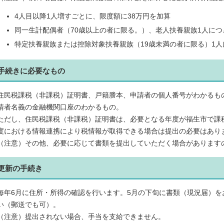
4人目以降1人増すごとに、限度額に38万円を加算
同一生計配偶者（70歳以上の者に限る。）、老人扶養親族1人につ
特定扶養親族または控除対象扶養親族（19歳未満の者に限る）1人
手続きに必要なもの
住民税課税（非課税）証明書、戸籍謄本、申請者の個人番号がわかるも
請者名義の金融機関口座のわかるもの。
ただし、住民税課税（非課税）証明書は、必要となる年度が福生市で課
度における情報連携により税情報が取得できる場合は提出の必要はあり
（注意）その他、必要に応じて書類を提出していただく場合があります
更新の手続き
毎年6月に住所・所得の確認を行います。5月の下旬に書類（現況届）
い（郵送でも可）。
（注意）提出されない場合、手当を支給できません。