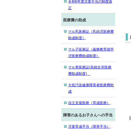
令和6年度児童手当の制度改
正
医療費の助成
マル乳医療証（乳幼児医療費
助成制度）
マル子医療証（義務教育就学
児医療費助成制度）
マル青医療証(高校生等医療
費助成制度)
大気汚染健康障害者医療費助
成
自立支援医療（育成医療）
障害のあるお子さんへの手当
児童育成手当（障害手当）