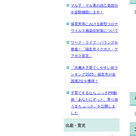
マル子・マル青の自己負担分
を全額補助します！
保育所等における新型コロナ
ウイルス感染症対策について
ワーク・ライフ・バランスを
推進！「福生市イクボス・ケ
アボス宣言」
「共働き子育てしやすい街ラ
ンキング2025」福生市が全
国第2位を獲得！
子育てするなら ふっさPR動
画「あなたにずっと、寄り添
うまち ふっさ」を公開しま
した
出産・育児