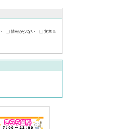
い
情報が少ない
文章量