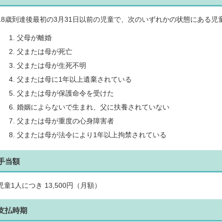
18歳到達後最初の3月31日以前の児童で、次のいずれかの状態にある児
父母が離婚
父または母が死亡
父または母が生死不明
父または母に1年以上遺棄されている
父または母が保護命令を受けた
婚姻によらないで生まれ、父に扶養されていない
父または母が重度の心身障害者
父または母が法令により1年以上拘禁されている
手当額
児童1人につき 13,500円（月額）
支払時期