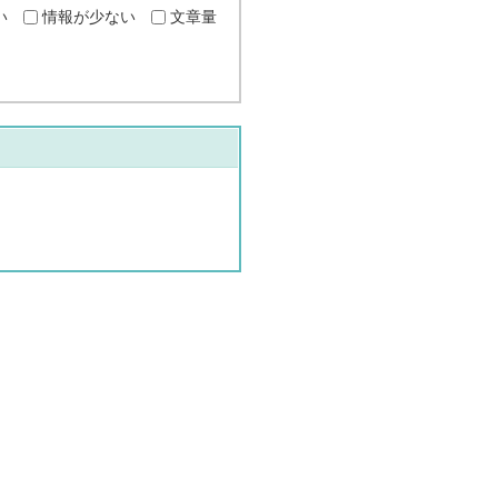
い
情報が少ない
文章量