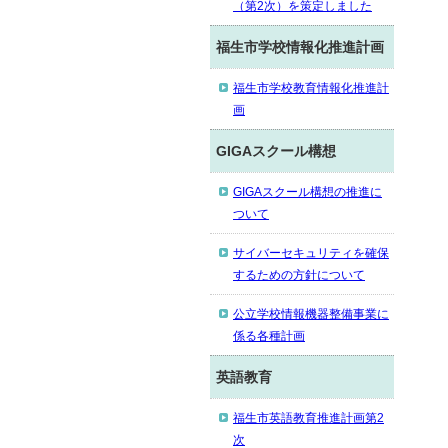
（第2次）を策定しました
福生市学校情報化推進計画
福生市学校教育情報化推進計
画
GIGAスクール構想
GIGAスクール構想の推進に
ついて
サイバーセキュリティを確保
するための方針について
公立学校情報機器整備事業に
係る各種計画
英語教育
福生市英語教育推進計画第2
次