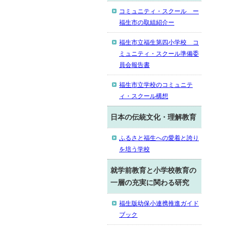
コミュニティ・スクール ー
福生市の取組紹介ー
福生市立福生第四小学校 コ
ミュニティ・スクール準備委
員会報告書
福生市立学校のコミュニテ
ィ・スクール構想
日本の伝統文化・理解教育
ふるさと福生への愛着と誇り
を培う学校
就学前教育と小学校教育の
一層の充実に関わる研究
福生版幼保小連携推進ガイド
ブック