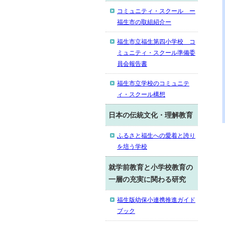
コミュニティ・スクール ー
福生市の取組紹介ー
福生市立福生第四小学校 コ
ミュニティ・スクール準備委
員会報告書
福生市立学校のコミュニテ
ィ・スクール構想
日本の伝統文化・理解教育
ふるさと福生への愛着と誇り
を培う学校
就学前教育と小学校教育の
一層の充実に関わる研究
福生版幼保小連携推進ガイド
ブック