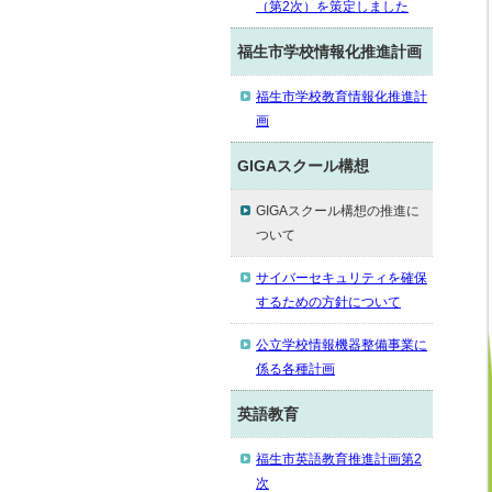
（第2次）を策定しました
福生市学校情報化推進計画
福生市学校教育情報化推進計
画
GIGAスクール構想
GIGAスクール構想の推進に
ついて
サイバーセキュリティを確保
するための方針について
公立学校情報機器整備事業に
係る各種計画
英語教育
福生市英語教育推進計画第2
次