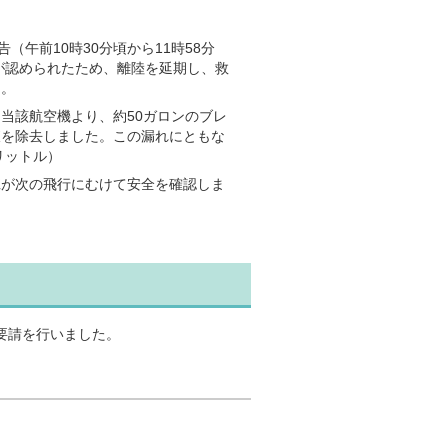
。
午前10時30分頃から11時58分
が認められたため、離陸を延期し、救
た。
当該航空機より、約50ガロンのブレ
液を除去しました。この漏れにともな
リットル）
班が次の飛行にむけて安全を確認しま
要請を行いました。