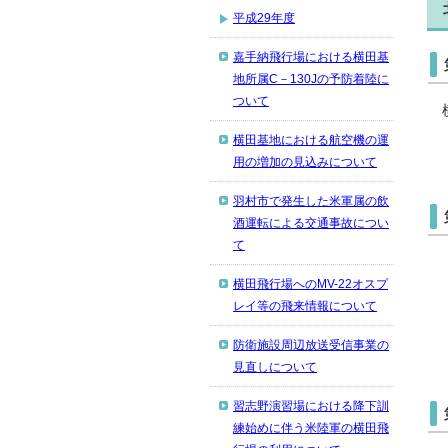
平成29年度
嘉手納飛行場における横田基
地所属C－130Jの予防着陸に
ついて
横田基地における航空機の運
用の増加の見込みについて
羽村市で発生した米軍属の飲
酒運転による交通事故につい
て
横田飛行場へのMV-22オスプ
レイ等の飛来情報について
防衛施設周辺放送受信事業の
見直しについて
習志野演習場における降下訓
練始めに伴う米陸軍の横田飛