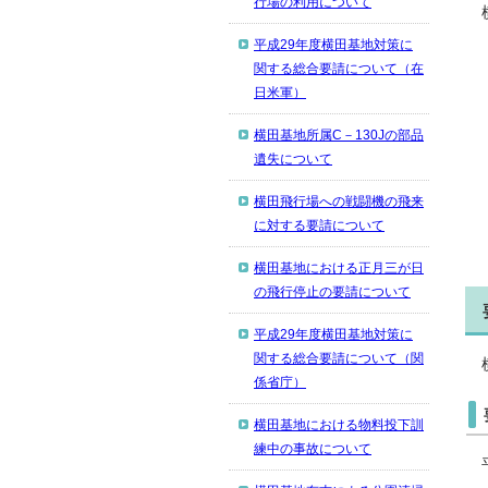
行場の利用について
平成29年度横田基地対策に
関する総合要請について（在
日米軍）
横田基地所属C－130Jの部品
遺失について
横田飛行場への戦闘機の飛来
に対する要請について
横田基地における正月三が日
の飛行停止の要請について
平成29年度横田基地対策に
関する総合要請について（関
係省庁）
横田基地における物料投下訓
練中の事故について