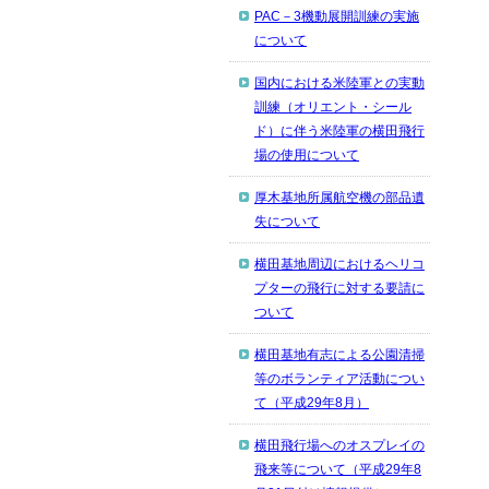
PAC－3機動展開訓練の実施
について
国内における米陸軍との実動
訓練（オリエント・シール
ド）に伴う米陸軍の横田飛行
場の使用について
厚木基地所属航空機の部品遺
失について
横田基地周辺におけるヘリコ
プターの飛行に対する要請に
ついて
横田基地有志による公園清掃
等のボランティア活動につい
て（平成29年8月）
横田飛行場へのオスプレイの
飛来等について（平成29年8