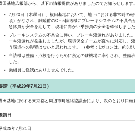
横田基地広報部から、以下の情報提供がありましたのでお知らせします
7月20日（木曜日）、横田基地において、地上における非常時の報告（
頃）がなされ、離陸前のC－5輸送機にブレーキシステムの不具合
急隊員が安全を期して、現場に向かい乗務員の安全を確保しまし
ブレーキシステムの不具合に伴い、ブレーキ液漏れがありました。
ーキ液漏れが発生しましたが、環境保全チームが直ちに対応し、
う環境への影響はないと思われます。 （参考：1ガロンは、約3.8
当該機は整備・点検を行うために所定の駐機場に牽引され、整備
した。
乗組員に怪我はありませんでした。
要請（平成29年7月21日）
横田基地に関する東京都と周辺市町連絡協議会により、次のとおり口頭
要請日
平成29年7月21日