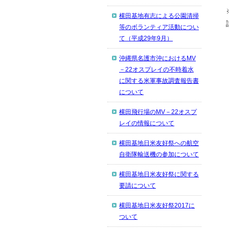
横田基地有志による公園清掃
等のボランティア活動につい
て（平成29年9月）
沖縄県名護市沖におけるMV
－22オスプレイの不時着水
に関する米軍事故調査報告書
について
横田飛行場のMV－22オスプ
レイの情報について
横田基地日米友好祭への航空
自衛隊輸送機の参加について
横田基地日米友好祭に関する
要請について
横田基地日米友好祭2017に
ついて