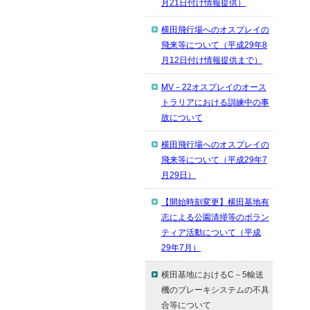
月21日付け情報提供）
横田飛行場へのオスプレイの
飛来等について（平成29年8
月12日付け情報提供まで）
MV－22オスプレイのオース
トラリアにおける訓練中の事
故について
横田飛行場へのオスプレイの
飛来等について（平成29年7
月29日）
【開始時刻変更】横田基地有
志による公園清掃等のボラン
ティア活動について（平成
29年7月）
横田基地におけるC－5輸送
機のブレーキシステムの不具
合等について