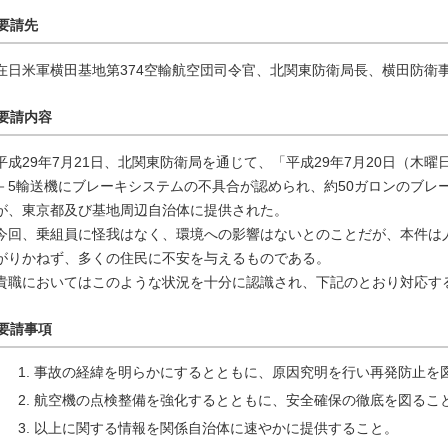
要請先
在日米軍横田基地第374空輸航空団司令官、北関東防衛局長、横田防衛
要請内容
平成29年7月21日、北関東防衛局を通じて、「平成29年7月20日（木
－5輸送機にブレーキシステムの不具合が認められ、約50ガロンのブレ
が、東京都及び基地周辺自治体に提供された。
今回、乗組員に怪我はなく、環境への影響はないとのことだが、本件は
がりかねず、多くの住民に不安を与えるものである。
貴職においてはこのような状況を十分に認識され、下記のとおり対応す
要請事項
事故の経緯を明らかにするとともに、原因究明を行い再発防止を
航空機の点検整備を強化するとともに、安全確保の徹底を図るこ
以上に関する情報を関係自治体に速やかに提供すること。