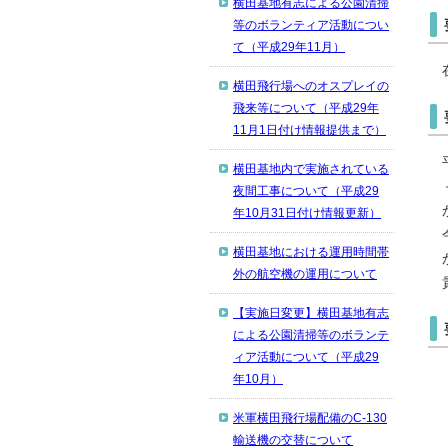
横田基地有志による公園清掃
等のボランティア活動につい
て（平成29年11月）
横田飛行場へのオスプレイの
飛来等について（平成29年
11月1日付け情報提供まで）
横田基地内で実施されている
夜間工事について（平成29
年10月31日付け情報更新）
横田基地における運用時間帯
外の航空機の運用について
【実施日変更】横田基地有志
による公園清掃等のボランテ
ィア活動について（平成29
年10月）
米軍横田飛行場配備のC-130
輸送機の交替について