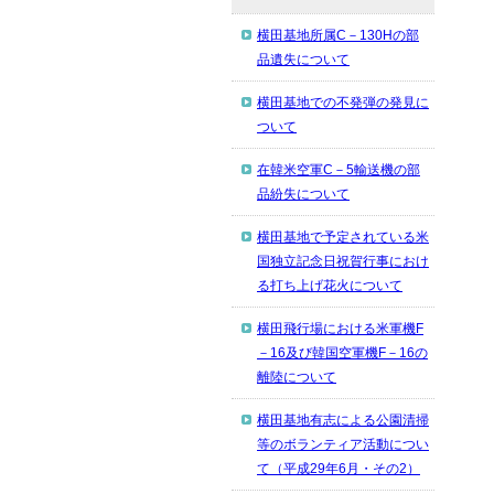
横田基地所属C－130Hの部
品遺失について
横田基地での不発弾の発見に
ついて
在韓米空軍C－5輸送機の部
品紛失について
横田基地で予定されている米
国独立記念日祝賀行事におけ
る打ち上げ花火について
横田飛行場における米軍機F
－16及び韓国空軍機F－16の
離陸について
横田基地有志による公園清掃
等のボランティア活動につい
て（平成29年6月・その2）