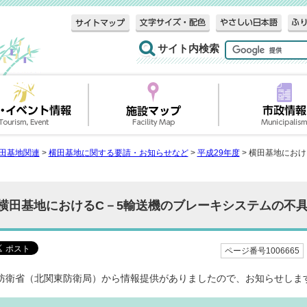
サイト内検索
田基地関連
>
横田基地に関する要請・お知らせなど
>
平成29年度
> 横田基地にお
横田基地におけるC－5輸送機のブレーキシステムの不
ページ番号1006665
防衛省（北関東防衛局）から情報提供がありましたので、お知らせしま