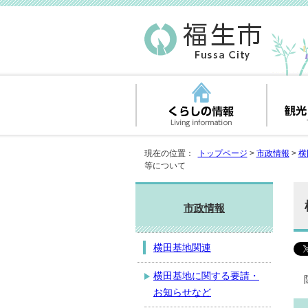
現在の位置：
トップページ
>
市政情報
>
横
等について
市政情報
横田基地関連
横田基地に関する要請・
お知らせなど