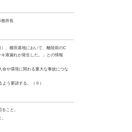
事務所長
曜日）、横田基地において、離陸前のC
ーキ液漏れが発生した。」との情報
人命や環境に関わる重大な事故につな
るよう要請する。（※）
図ること。
と。