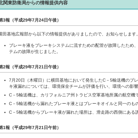
北関東防衛局からの情報提供内容
第3報（平成29年7月24日午後）
横田基地広報部から以下の情報提供がありましたので、お知らせします
ブレーキ液をブレーキシステムに流すための配管が故障したため
テムの故障が生じました。
第2報（平成29年7月21日午後）
7月20日（木曜日）に横田基地において発生したC－5輸送機のブ
キ液漏れについては、環境保全チームが評価を行い、環境への影
C－5輸送機は、カリフォルニア州トラビス空軍基地所属の航空機
C－5輸送機から漏れたブレーキ液とはブレーキオイルと同一のも
C－5輸送機からブレーキ液が漏れた場所は、滑走路の西側にある
第1報（平成29年7月21日午前）