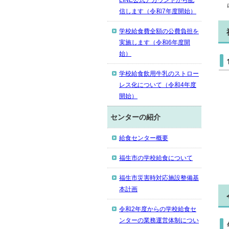
LINE公式アカウントから配
信します（令和7年度開始）
学校給食費全額の公費負担を
実施します（令和6年度開
始）
学校給食飲用牛乳のストロー
レス化について（令和4年度
開始）
センターの紹介
給食センター概要
福生市の学校給食について
福生市災害時対応施設整備基
本計画
令和2年度からの学校給食セ
ンターの業務運営体制につい