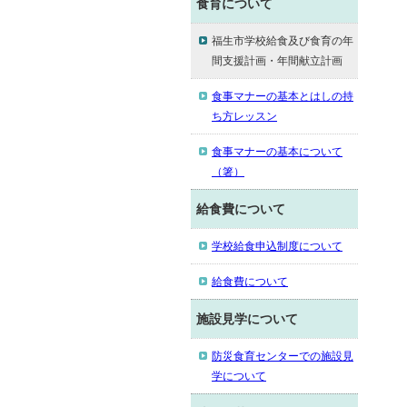
食育について
福生市学校給食及び食育の年
間支援計画・年間献立計画
食事マナーの基本とはしの持
ち方レッスン
食事マナーの基本について
（箸）
給食費について
学校給食申込制度について
給食費について
施設見学について
防災食育センターでの施設見
学について