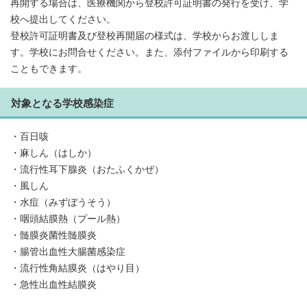
再開する場合は、医療機関から登校許可証明書の発行を受け、学
校へ提出してください。
登校許可証明書及び登校再開届の様式は、学校からお渡ししま
す。学校にお問合せください。また、添付ファイルから印刷する
こともできます。
対象となる学校感染症
・百日咳
・麻しん（はしか）
・流行性耳下腺炎（おたふくかぜ）
・風しん
・水痘（みずぼうそう）
・咽頭結膜熱（プール熱）
・髄膜炎菌性髄膜炎
・腸管出血性大腸菌感染症
・流行性角結膜炎（はやり目）
・急性出血性結膜炎