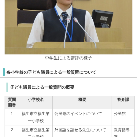
中学生による講評の様子
各小学校の子ども議員による一般質問について
子ども議員による一般質問の概要
質問
小学校名
概要
答弁課
順番
1
福生市立福生第
公民館のイベントについて
公民館
一小学校
2
福生市立福生第
外国語を話せる先生について
教育指導
二小学校
課