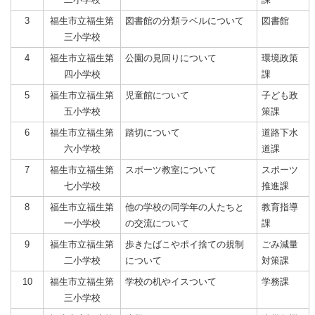
3
福生市立福生第
図書館の分類ラベルについて
図書館
三小学校
4
福生市立福生第
公園の見回りについて
環境政策
四小学校
課
5
福生市立福生第
児童館について
子ども政
五小学校
策課
6
福生市立福生第
踏切について
道路下水
六小学校
道課
7
福生市立福生第
スポーツ教室について
スポーツ
七小学校
推進課
8
福生市立福生第
他の学校の同学年の人たちと
教育指導
一小学校
の交流について
課
9
福生市立福生第
歩きたばこやポイ捨ての規制
ごみ減量
二小学校
について
対策課
10
福生市立福生第
学校の机やイスついて
学務課
三小学校