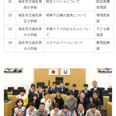
11
福生市立福生第
防災イベントについて
防災危機
四小学校
管理課
12
福生市立福生第
明神下公園の遊具について
環境政策
五小学校
課
13
福生市立福生第
学童クラブのおもちゃについ
子ども政
六小学校
て
策課
14
福生市立福生第
スクールゾーンについて
教育総務
七小学校
課