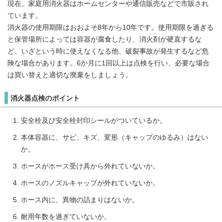
現在、家庭用消火器はホームセンターや通信販売などで市販され
ています。
消火器の使用期限はおおよそ8年から10年です。使用期限を過ぎる
と保管場所によっては容器が腐食したり、消火剤が硬直するな
ど、いざという時に使えなくなる他、破裂事故が発生するなど危
険な場合があります。6か月に1回以上は点検を行い、必要な場合
は買い替えと適切な廃棄をしましょう。
消火器点検のポイント
安全栓及び安全栓封印シールがついているか。
本体容器に、サビ、キズ、変形（キャップのゆるみ）はない
か。
ホースがホース受け具から外れていないか。
ホースのノズルキャップが外れていないか。
ホース内に、異物の詰まりはないか。
耐用年数を過ぎていないか。