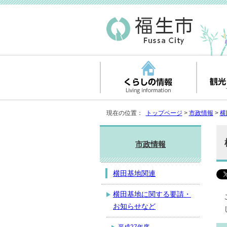
現在の位置：
トップページ
>
市政情報
>
横
市政情報
横田基地関連
横田基地に関する要請・
お知らせなど