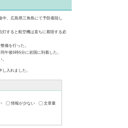
う途中、広島県三角島にて予防着陸し
点灯すると航空機は直ちに着陸する必
で整備を行った。
、同午後5時5分に岩国に到着した。
い。
申し入れました。
い
情報が少ない
文章量