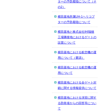
ターの予防着陸について（そ
の2）
横田基地所属UH-1ヘリコプ
ターの予防着陸について
横田基地と株式会社IHI瑞穂
工場隣接地におけるゲートの
設置について
横田基地における航空機の運
用について（要請）
横田基地における航空機の運
用について
横田基地における全ゲート封
鎖に関する情報提供について
横田基地における演習に関す
る防衛省からの回答等につい
て