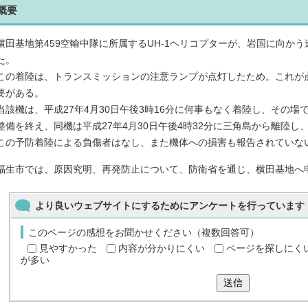
概要
横田基地第459空輸中隊に所属するUH-1ヘリコプターが、岩国に向か
た。
この着陸は、トランスミッションの注意ランプが点灯したため。これが
要がある。
当該機は、平成27年4月30日午後3時16分に何事もなく着陸し、その場
整備を終え、同機は平成27年4月30日午後4時32分に三角島から離陸し
この予防着陸による負傷者はなし、また機体への損害も報告されていな
福生市では、原因究明、再発防止について、防衛省を通じ、横田基地へ
より良いウェブサイトにするためにアンケートを行っています
このページの感想をお聞かせください（複数回答可）
見やすかった
内容が分かりにくい
ページを探しにく
が多い
送信