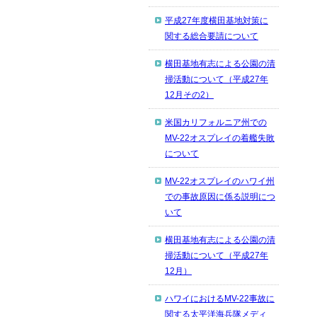
平成27年度横田基地対策に
関する総合要請について
横田基地有志による公園の清
掃活動について（平成27年
12月その2）
米国カリフォルニア州での
MV-22オスプレイの着艦失敗
について
MV-22オスプレイのハワイ州
での事故原因に係る説明につ
いて
横田基地有志による公園の清
掃活動について（平成27年
12月）
ハワイにおけるMV-22事故に
関する太平洋海兵隊メディ