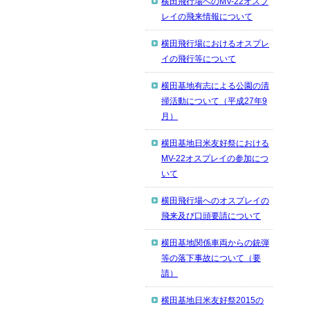
横田飛行場へのMV-22オスプ
レイの飛来情報について
横田飛行場におけるオスプレ
イの飛行等について
横田基地有志による公園の清
掃活動について（平成27年9
月）
横田基地日米友好祭における
MV-22オスプレイの参加につ
いて
横田飛行場へのオスプレイの
飛来及び口頭要請について
横田基地関係車両からの銃弾
等の落下事故について（要
請）
横田基地日米友好祭2015の