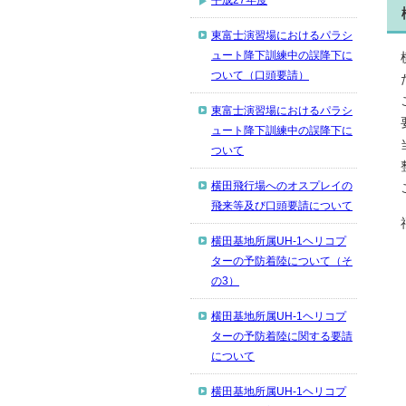
平成27年度
東富士演習場におけるパラシ
ュート降下訓練中の誤降下に
ついて（口頭要請）
東富士演習場におけるパラシ
ュート降下訓練中の誤降下に
ついて
横田飛行場へのオスプレイの
飛来等及び口頭要請について
横田基地所属UH-1ヘリコプ
ターの予防着陸について（そ
の3）
横田基地所属UH-1ヘリコプ
ターの予防着陸に関する要請
について
横田基地所属UH-1ヘリコプ