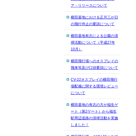
ア・リリースについて
横田基地における正月三が日
の飛行停止の要請について
横田基地有志による公園の清
掃活動について（平成27年
10月）
横田飛行場へのオスプレイの
飛来等及び口頭要請について
CV-22オスプレイの横田飛行
場配備に関する環境レビュー
について
横田基地の有志の方が福生ゲ
ート（第2ゲート）から福生
駅周辺道路の清掃活動を実施
しました！