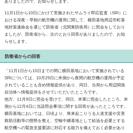
ありましたので、お知らせします。
11月1日から10日にかけて実施されたサムライ即応監査（SRI）に
おける深夜・早朝の航空機の運用に関して、横田基地周辺市町基
地対策連絡会を通じて防衛省（北関東防衛局）に照会をしており
ましたが、防衛省から、次のとおり回答がありましたので、お知
らせします。
防衛省からの回答
「11月1日から10日までの間に横田基地において実施されている
SRIについては、10月29日に米側から夜間の航空機の運用が予定
されていることも含め情報提供があり、同日、当局から周辺関係
自治体へ情報提供をさせていただいたところです。
他方、11月9日に照会を受けて、同日、米軍に照会したところ、米
側から12月4日に当該照会事項に関する回答があったところです。
横田基地においては、日頃より、将来起こりうる人道支援や災害
救助活動等の態勢を整え、空輸中継基地として給油を必要とする
航空機への緊急支援要請に対応する能力を備えておく必要があり