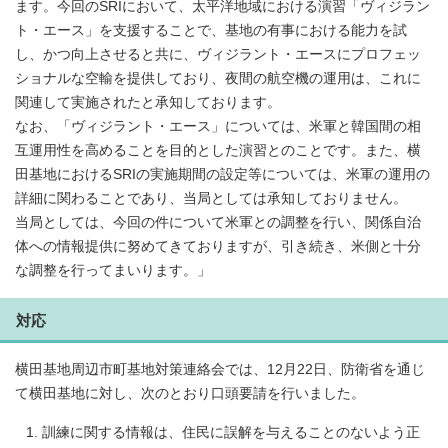
ます。今回のSRIにおいて、太平洋地域における演習「ヴィジラン
ト・エース」を支援することで、基地の有事における能力を試
し、かつ向上させると共に、ヴィジラント・エースにプロフェッ
ショナルな空輸を提供しており、夜間の航空機の運用は、これに
関連して実施されたと承知しております。
なお、「ヴィジラント・エース」については、米軍と韓国間の相
互運用性を高めることを目的とした演習とのことです。また、横
田基地におけるSRIの実施期間の設定等については、米軍の運用の
詳細に関わることであり、当局としては承知しておりません。
当局としては、今回の件について米軍との調整を行い、関係自治
体への情報提供に努めてきておりますが、引き続き、米側と十分
な調整を行ってまいります。」
対応
横田基地周辺市町基地対策連絡会では、12月22日、防衛省を通じ
て横田基地に対し、次のとおり口頭要請を行いました。
訓練に関する情報は、住民に誤解を与えることのないよう正