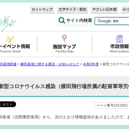
サイト内検索
田基地関連
>
横田基地に関する要請・お知らせなど
>
令和3年度
> 新型コロナウイ
新型コロナウイルス感染（横田飛行場所属の駐留軍等労
ページ番号1011651
防衛省（北関東防衛局）から、次のとおり情報提供がありましたので、