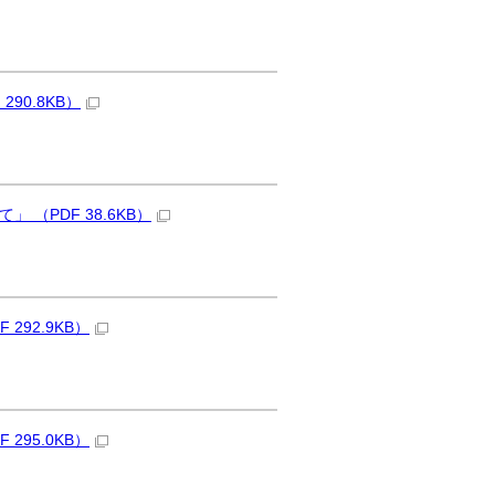
90.8KB）
（PDF 38.6KB）
92.9KB）
95.0KB）