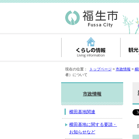
現在の位置：
トップページ
>
市政情報
>
横
者）について
市政情報
横田基地関連
横田基地に関する要請・
お知らせなど