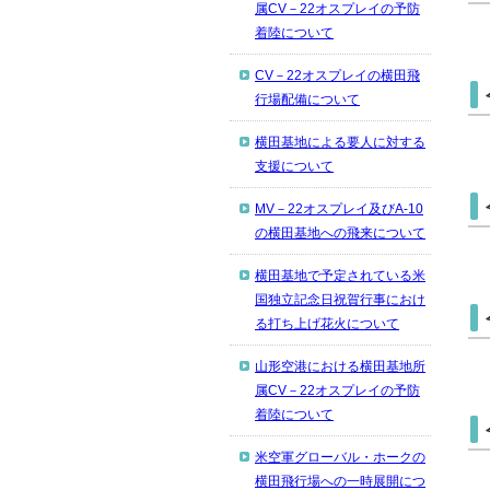
属CV－22オスプレイの予防
着陸について
CV－22オスプレイの横田飛
行場配備について
横田基地による要人に対する
支援について
MV－22オスプレイ及びA-10
の横田基地への飛来について
横田基地で予定されている米
国独立記念日祝賀行事におけ
る打ち上げ花火について
山形空港における横田基地所
属CV－22オスプレイの予防
着陸について
米空軍グローバル・ホークの
横田飛行場への一時展開につ