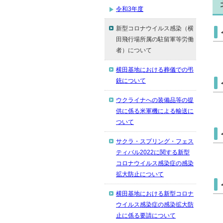
令和3年度
新型コロナウイルス感染（横
田飛行場所属の駐留軍等労働
者）について
横田基地における葬儀での弔
銃について
ウクライナへの装備品等の提
供に係る米軍機による輸送に
ついて
サクラ・スプリング・フェス
ティバル2022に関する新型
コロナウイルス感染症の感染
拡大防止について
横田基地における新型コロナ
ウイルス感染症の感染拡大防
止に係る要請について