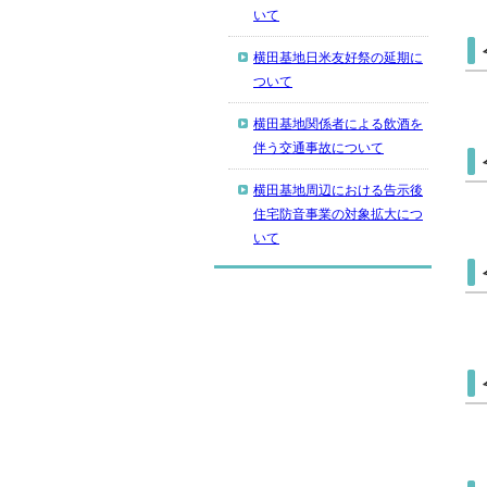
いて
横田基地日米友好祭の延期に
ついて
横田基地関係者による飲酒を
伴う交通事故について
横田基地周辺における告示後
住宅防音事業の対象拡大につ
いて