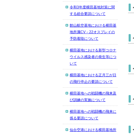
令和3年度横田基地対策に関
する総合要請について
館山航空基地における横田基
地所属CV－22オスプレイの
予防着陸について
横田基地における新型コロナ
ウイルス感染者の発生等につ
いて
横田基地における正月三が日
の飛行停止の要請について
横田基地への戦闘機の飛来及
び訓練の実施について
横田基地への戦闘機の飛来に
係る要請について
仙台空港における横田基地所