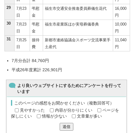
29
7月23
弔慰
福生市交通安全推進委員葬儀生花代
16,000
日
金
円
30
7月23
弔慰
福生市産業医ほか実母葬儀香典
10,000
日
金
円
31
7月25
接待
新都市連絡協議会スポーツ交流事業手
11,040
日
費
土産代
円
7月分合計 84,760円
平成26年度累計 226,901円
より良いウェブサイトにするためにアンケートを行って
います
このページの感想をお聞かせください（複数回答可）
見やすかった
内容が分かりにくい
ページを
探しにくい
情報が少ない
文章量が多い
送信