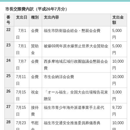
市長交際費内訳（平成26年7月分）
番
支出日
種別
支出内容
支出金
号
額
22
7月1
会費
福生市防衛協会総会・懇親会会費
5,000
日
円
23
7月1
賛助
被爆69周年原水爆禁止世界大会賛助金
5,000
日
金
円
24
7月7
会費
西多摩地域広域行政圏協議会懇親会会
10,000
日
費
円
25
7月11
会費
市生会納涼会会費
10,000
日
円
26
7月15
祝金
「オール福生」全国大会出場報告花束
3,000
日
贈呈
円
27
7月15
接待
福生市青少年海外派遣事業手土産代
9,720
日
費
円
28
7月23
弔慰
福生市交通安全推進委員葬儀香典
10,000
日
金
円