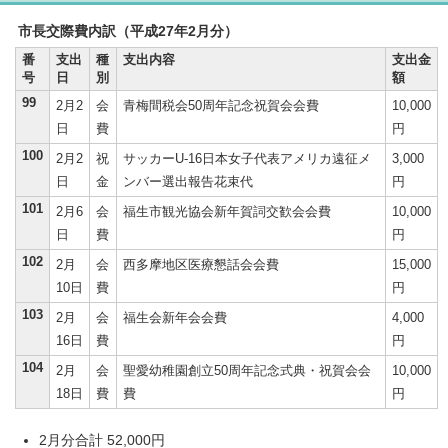
市長交際費内訳（平成27年2月分）
番
支出
種
支出内容
支出金
号
日
別
額
99
2月2
会
青梅間税会50周年記念祝賀会会費
10,000
日
費
円
100
2月2
祝
サッカーU-16日本女子代表アメリカ遠征メ
3,000
日
金
ンバー選出報告花束代
円
101
2月6
会
福生市観光協会新年賀詞交歓会会費
10,000
日
費
円
102
2月
会
西多摩地区医療懇話会会費
15,000
10日
費
円
103
2月
会
福生会新年会会費
4,000
16日
費
円
104
2月
会
聖愛幼稚園創立50周年記念式典・祝賀会会
10,000
18日
費
費
円
2月分合計 52,000円