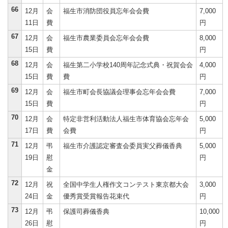
66
12月
会
福生市消防団役員忘年会会費
7,000
11日
費
円
67
12月
会
福生市農業委員会忘年会会費
8,000
15日
費
円
68
12月
会
福生第二小学校140周年記念式典・祝賀会会
4,000
15日
費
費
円
69
12月
会
福生市町会長協議会理事会忘年会会費
7,000
15日
費
円
70
12月
会
特定非営利活動法人福生市体育協会忘年会
5,000
17日
費
会費
円
71
12月
弔
福生市介護認定審査会委員実父葬儀香典
5,000
19日
慰
円
金
72
12月
祝
全国中学生人権作文コンテスト東京都大会
3,000
24日
金
優秀賞受賞報告花束代
円
73
12月
弔
保護司葬儀香典
10,000
26日
慰
円