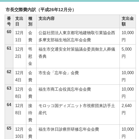
市長交際費内訳（平成26年12月分）
番
支出
種
支出内容
支出金
号
日
別
額
60
12月
会
公益社団法人東京都宅地建物取引業協会西
10,000
1日
費
多摩支部福生地区忘年会会費
円
61
12月
弔
福生市交通安全対策協議会委員御主人葬儀
5,000
2日
慰
香典
円
金
62
12月
会
市生会「忘年会」会費
10,000
4日
費
円
63
12月
会
福生市商工会役員忘年会会費
10,000
8日
費
円
64
12月
接
モロッコ国ディズニット市視察団来訪手土
2,640
8日
待
産代
円
費
65
12月
会
福生市休日診療所研修忘年会会費
10,000
10日
費
円