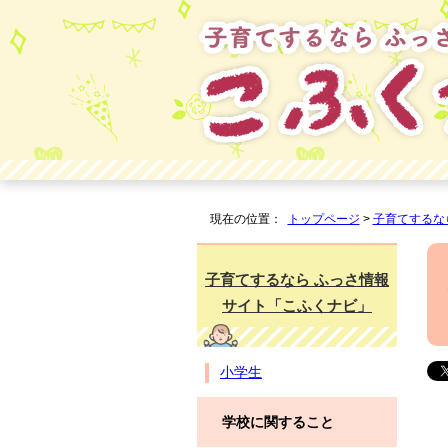
現在の位置：
トップページ
>
子育てするな
子育てするなら ふっさ情報
サイト「こふくナビ」
小学生
学校に関すること