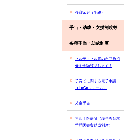
養育家庭（里親）
手当・助成・支援制度等
各種手当・助成制度
マル子・マル青の自己負担
分を全額補助します！
子育てに関する電子申請
（LoGoフォーム）
児童手当
マル子医療証（義務教育就
学児医療費助成制度）