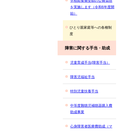
学校給食費全額の公費負担
を実施します（令和6年度開
始）
ひとり親家庭等への各種制
度
障害に関する手当・助成
児童育成手当(障害手当）
障害児福祉手当
特別児童扶養手当
中等度難聴児補聴器購入費
助成事業
心身障害者医療費助成（マ