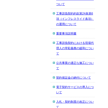
ついて
工事請負契約約款第24条第6
項（インフレスライド条項）
の運用について
重要事項説明書
工事請負契約における現場代
理人の常駐義務の緩和につい
て
公共事業の適正な施工につい
て
契約保証金の納付について
電子契約サービスの導入につ
いて
入札・契約制度の改正につい
て