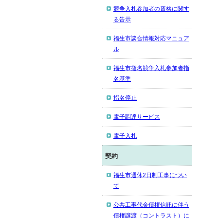
競争入札参加者の資格に関す
る告示
福生市談合情報対応マニュア
ル
福生市指名競争入札参加者指
名基準
指名停止
電子調達サービス
電子入札
契約
福生市週休2日制工事につい
て
公共工事代金債権信託に伴う
債権譲渡（コントラスト）に