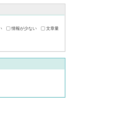
い
情報が少ない
文章量