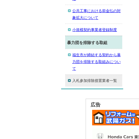
公共工事における前金払の対
象拡大について
小規模契約事業者登録制度
暴力団を排除する取組
福生市が締結する契約から暴
力団を排除する取組みについ
て
入札参加排除措置業者一覧
広告