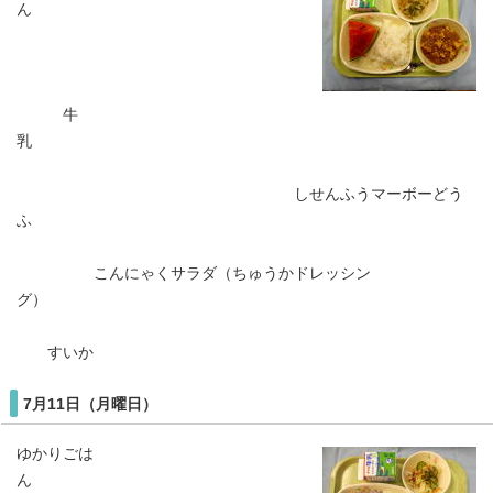
ん
牛
乳
しせんふうマーボーどう
ふ
こんにゃくサラダ（ちゅうかドレッシン
グ）
すいか
7月11日（月曜日）
ゆかりごは
ん