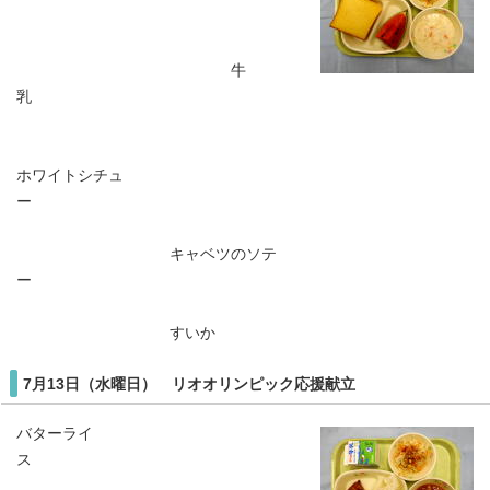
牛
乳
ホワイトシチュ
ー
キャベツのソテ
ー
すいか
7月13日（水曜日） リオオリンピック応援献立
バターライ
ス