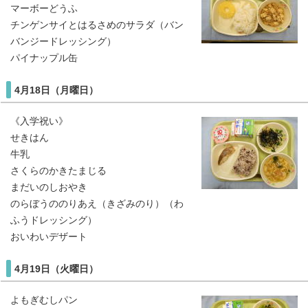
マーボーどうふ
チンゲンサイとはるさめのサラダ（バン
バンジードレッシング）
パイナップル缶
4月18日（月曜日）
《入学祝い》
せきはん
牛乳
さくらのかきたまじる
まだいのしおやき
のらぼうののりあえ（きざみのり）（わ
ふうドレッシング）
おいわいデザート
4月19日（火曜日）
よもぎむしパン