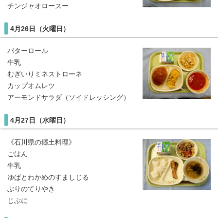
チンジャオロースー
4月26日（火曜日）
バターロール
牛乳
むぎいりミネストローネ
カップオムレツ
アーモンドサラダ（ソイドレッシング）
4月27日（水曜日）
《石川県の郷土料理》
ごはん
牛乳
ゆばとわかめのすましじる
ぶりのてりやき
じぶに