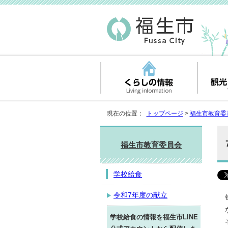
現在の位置：
トップページ
>
福生市教育委
福生市教育委員会
学校給食
令和7年度の献立
学校給食の情報を福生市LINE