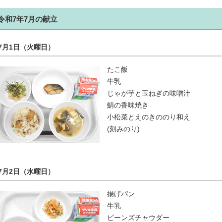
令和7年7月の献立
7月1日（火曜日）
たこ飯
牛乳
じゃが芋と玉ねぎの味噌汁
鯖の香味焼き
小松菜とえのきののり和え
(刻みのり)
7月2日（水曜日）
揚げパン
牛乳
ビーンズチャウダー