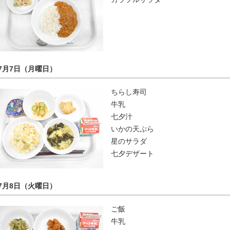
7月7日（月曜日）
ちらし寿司
牛乳
七夕汁
いかの天ぷら
星のサラダ
七夕デザート
7月8日（火曜日）
ご飯
牛乳