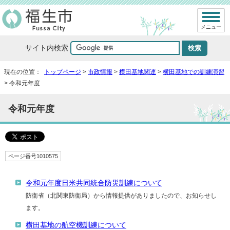
メニュー
サイト内検索
現在の位置：
トップページ
>
市政情報
>
横田基地関連
>
横田基地での訓練演習
> 令和元年度
令和元年度
ページ番号1010575
令和元年度日米共同統合防災訓練について
防衛省（北関東防衛局）から情報提供がありましたので、お知らせし
ます。
横田基地の航空機訓練について