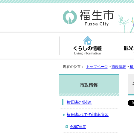
現在の位置：
トップページ
>
市政情報
>
横
市政情報
横田基地関連
横田基地での訓練演習
令和7年度