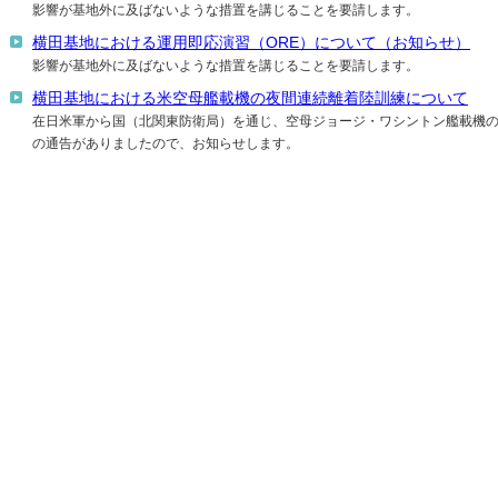
影響が基地外に及ばないような措置を講じることを要請します。
横田基地における運用即応演習（ORE）について（お知らせ）
影響が基地外に及ばないような措置を講じることを要請します。
横田基地における米空母艦載機の夜間連続離着陸訓練について
在日米軍から国（北関東防衛局）を通じ、空母ジョージ・ワシントン艦載機
の通告がありましたので、お知らせします。