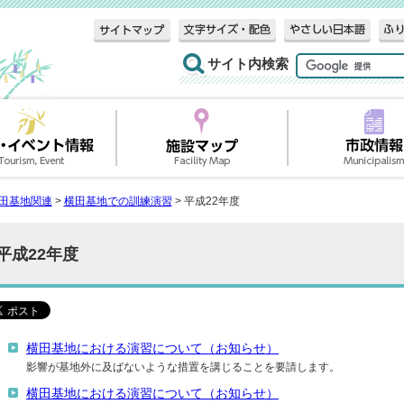
サイト内検索
田基地関連
>
横田基地での訓練演習
> 平成22年度
平成22年度
横田基地における演習について（お知らせ）
影響が基地外に及ばないような措置を講じることを要請します。
横田基地における演習について（お知らせ）