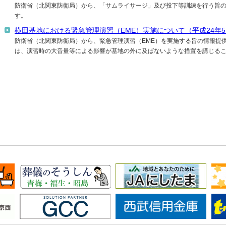
防衛省（北関東防衛局）から、「サムライサージ」及び投下等訓練を行う旨
す。
横田基地における緊急管理演習（EME）実施について（平成24年
防衛省（北関東防衛局）から、緊急管理演習（EME）を実施する旨の情報提
は、演習時の大音量等による影響が基地の外に及ばないような措置を講じる