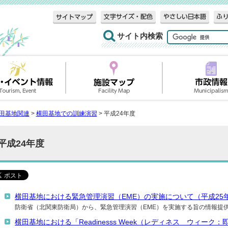
サイト内検索
田基地関連
>
横田基地での訓練演習
> 平成24年度
平成24年度
横田基地における緊急管理演習（EME）の実施について（平成25
防衛省（北関東防衛局）から、緊急管理演習（EME）を実施する旨の情報提
横田基地における「Readinesss Week（レディネス ウィー