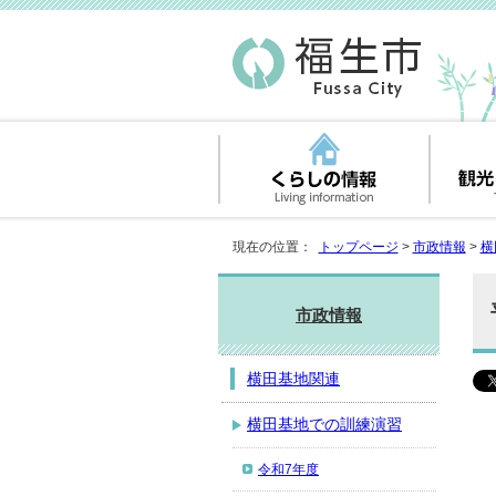
現在の位置：
トップページ
>
市政情報
>
横
市政情報
横田基地関連
横田基地での訓練演習
令和7年度