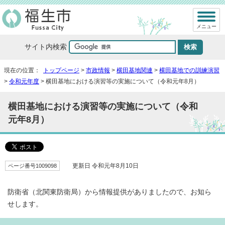
メニュー
サイト内検索
現在の位置：
トップページ
>
市政情報
>
横田基地関連
>
横田基地での訓練演習
>
令和元年度
> 横田基地における演習等の実施について（令和元年8月）
横田基地における演習等の実施について（令和
元年8月）
ページ番号1009098
更新日 令和元年8月10日
防衛省（北関東防衛局）から情報提供がありましたので、お知ら
せします。