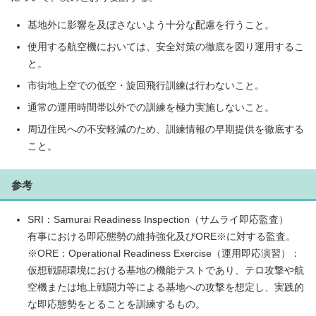
基地外に影響を及ぼさないよう十分な配慮を行うこと。
使用する航空機においては、安全対策の徹底を図り運用するこ
と。
市街地上空での低空・旋回飛行訓練は行わないこと。
通常の運用時間帯以外での訓練を極力実施しないこと。
周辺住民への不安軽減のため、訓練情報の早期提供を徹底する
こと。
参考
SRI：Samurai Readiness Inspection（サムライ即応監査）
有事における即応態勢の維持強化及びORE※に対する監査。
※ORE：Operational Readiness Exercise（運用即応演習）：
仮想戦闘環境における基地の機能テストであり、テロ攻撃や航
空機または地上戦闘力等による基地への攻撃を想定し、実践的
な即応態勢をとることを訓練するもの。