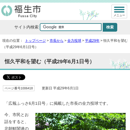
メニュー
サイト内検索
現在の位置：
トップページ
>
市長から
>
全力投球
>
平成29年
> 恒久平和を望む
（平成29年6月1日号）
恒久平和を望む（平成29年6月1日号）
ページ番号1006418
更新日 平成29年6月1日
「広報ふっさ6月1日号」に掲載した市長の全力投球です。
今、市民とお
話をすると、
北朝鮮関連の