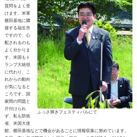
質問をよく受
けます。米軍
横田基地に隣
接する福生市
ですので、心
配されるのも
よく分かりま
す。米国もト
ランプ大統領
に代わり、こ
れからの動向
が気になると
ころです。国
家間の問題と
片付けられ
ふっさ輝きフェスティバルにて
ず、私も防衛
省、米国大使
館、横田基地などで機会があるごとに情報収集に努めています。