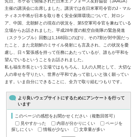
先日、市ケ谷で開催された日米エアフォース友好協会（JAAGA）
主催の講演会に出席しました。講演では在日米軍司令官のJ・マル
ティネス中将が日本を取り巻く安全保障環境について、対ロシ
ア、中国、北朝鮮との現在の状況を、第5空軍司令官を兼ねている
立場からお話されました。平成28年度の航空自衛隊の緊急発進
（スクランブル）回数は1,168回にのぼり、その7割が対中国だっ
たこと、また北朝鮮のミサイル発射にも言及され、この状況を憂
慮し、日々緊張感を持って任務にあたっているが、誰もが平和を
望んでいるということをお話されました。
私も福生市長という立場ではもちろん、1人の人間として、大切な
人の幸せを守りたい、世界が平和であって欲しいと強く願ってい
ます。いま自分にできることに、全力で取り組むつもりです。
より良いウェブサイトにするためにアンケートを行って
います
このページの感想をお聞かせください（複数回答可）
見やすかった
内容が分かりにくい
ページを
探しにくい
情報が少ない
文章量が多い