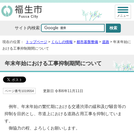
メニュー
サイト内検索
現在の位置：
トップページ
>
くらしの情報
>
都市基盤整備
>
道路
> 年末年始に
おける工事抑制期間について
年末年始における工事抑制期間について
ページ番号1019554
更新日 令和6年11月11日
例年、年末年始の繁忙期における交通渋滞の緩和及び騒音等の
抑制を目的とし、市道上における道路占用工事を抑制していま
す。
御協力の程、よろしくお願いします。