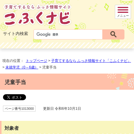
メニュー
サイト内検索
現在の位置：
トップページ
>
子育てするなら ふっさ情報サイト「こふくナビ」
>
未就学児（0～6歳）
> 児童手当
児童手当
ページ番号1013000
更新日 令和6年10月1日
対象者