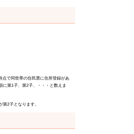
時点で同世帯の住民票に住所登録があ
順に第1子、第2子、・・・と数えま
歳が第2子となります。