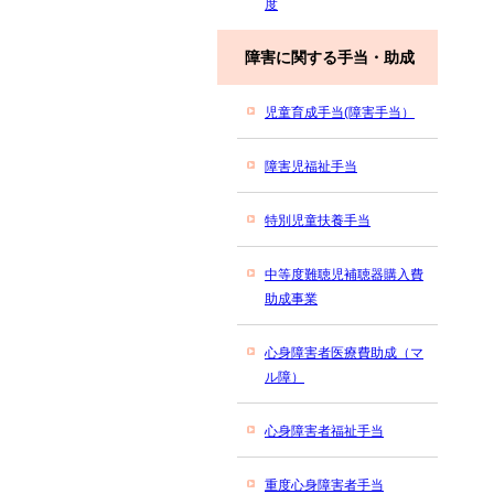
度
障害に関する手当・助成
児童育成手当(障害手当）
障害児福祉手当
特別児童扶養手当
中等度難聴児補聴器購入費
助成事業
心身障害者医療費助成（マ
ル障）
心身障害者福祉手当
重度心身障害者手当