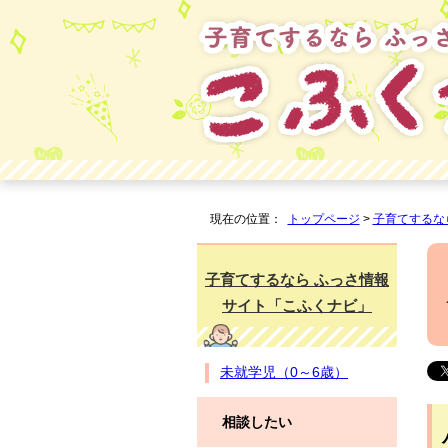
現在の位置：
トップページ
>
子育てするな
子育てするなら ふっさ情報
サイト「こふくナビ」
未就学児（0～6歳）
相談したい