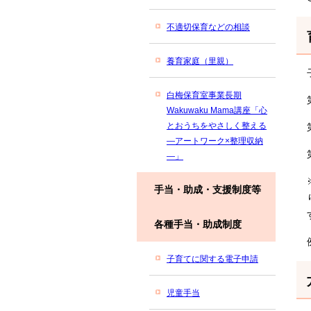
不適切保育などの相談
養育家庭（里親）
白梅保育室事業長期
Wakuwaku Mama講座「心
とおうちをやさしく整える
―アートワーク×整理収納
―」
手当・助成・支援制度等
各種手当・助成制度
子育てに関する電子申請
児童手当