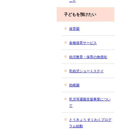
こと
子どもを預けたい
保育園
各種保育サービス
幼児教育・保育の無償化
乳幼児ショートステイ
幼稚園
乳児等通園支援事業につい
て
とうきょう すくわくプログ
ラム始動