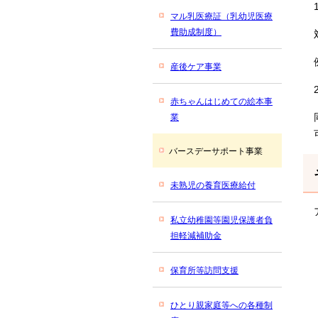
マル乳医療証（乳幼児医療
費助成制度）
産後ケア事業
赤ちゃんはじめての絵本事
業
バースデーサポート事業
未熟児の養育医療給付
私立幼稚園等園児保護者負
担軽減補助金
保育所等訪問支援
ひとり親家庭等への各種制