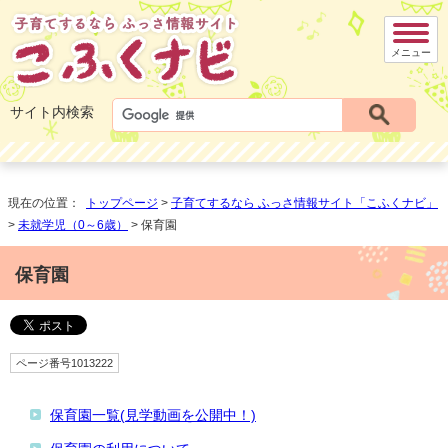
メニュー
サイト内検索
現在の位置：
トップページ
>
子育てするなら ふっさ情報サイト「こふくナビ」
>
未就学児（0～6歳）
> 保育園
保育園
ページ番号1013222
保育園一覧(見学動画を公開中！)