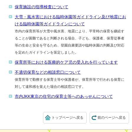
保育施設の指導検査について
大雪・風水害における臨時休園等ガイドライン及び地震にお
ける臨時休園等ガイドラインについて
市内の保育所等が大雪や風水害、地震により、平常時の保育を継続す
ることが困難であると判断される場合、子ども、保護者、保育従事者
等の生命と安全を守るため、登園自粛要請や臨時休園の判断及び対応
を定めたガイドラインを策定しました。
保育所等における医療的ケア児の受入れを行っています
不適切保育などの相談窓口について
保育所等で勤務する保育士等や保護者が、保育所等で行われる保育に
対して違和感を覚えた場合の相談窓口です。
市内JKK東京の住宅の保育士等へのあっせんについて
トップページへ戻る
前のページへ戻る