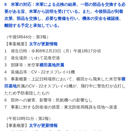
8 米軍の対応：米軍による点検の結果、一部の部品を交換する必
要がある旨、米軍から説明を受けている。また、今後部品が到着
次第、部品を交換し、必要な整備を行い、機体の安全を確認後、
離陸する予定と承知している。
（午後5時44分：第3報）
【事案概要】
太字が更新情報
1 発生日時：令和8年2月23日（月）午後1時17分頃
2 発生場所：いわて花巻空港
3 部隊等：米空軍
横田基地所属
4 装備品等：CV－22オスプレイ×1機
5 事案概要：上記日時場所において、横田から飛来した米空軍
横
田基地
所属のCV－22オスプレイ×1機が、飛行中に警告灯が点灯し
たため予防着陸したもの
6 部外への被害、影響等：民航機への影響なし
7 事案に対する防衛省の措置：東北防衛局職員を現地へ派遣
（午前10時31分：第2報）
【事案概要】
太字が更新情報