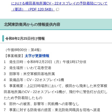
における横田基地所属CV－22オスプレイの予防着陸について
（要請） （PDF 120.5KB）
北関東防衛局からの情報提供内容
令和8年2月25日付け情報
（午後8時00分：第4報）
【事案概要】
太字が更新情報
1 発生日時：令和8年2月23日（月）午後1時17分頃
2 発生場所：いわて花巻空港
3 部隊等：米空軍横田基地所属
4 装備品等：CV－22オスプレイ×1機
5 事案概要：上記日時場所において、横田から飛来した米空軍横
田基地所属のCV－22オスプレイ×1機が、飛行中に警告灯が点灯し
たため予防着陸したもの
6 部外への被害、影響等：民航機への影響なし
7 事案に対する防衛省の措置：東北防衛局職員を現地へ派遣