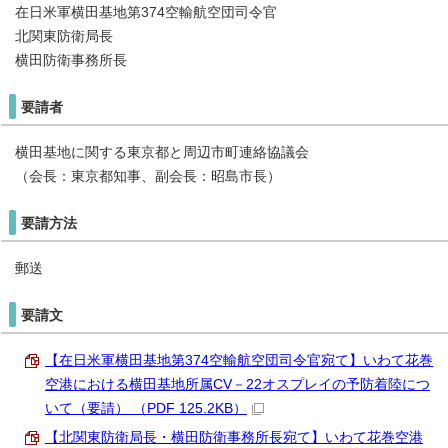
在日米軍横田基地第374空輸航空団司令官
北関東防衛局長
横田防衛事務所長
要請者
横田基地に関する東京都と周辺市町連絡協議会
（会長：東京都知事、副会長：昭島市長）
要請方法
郵送
要請文
【在日米軍横田基地第374空輸航空団司令官宛て】いわて花巻
空港における横田基地所属CV－22オスプレイの予防着陸につ
いて（要請） （PDF 125.2KB）
【北関東防衛局長・横田防衛事務所長宛て】いわて花巻空港