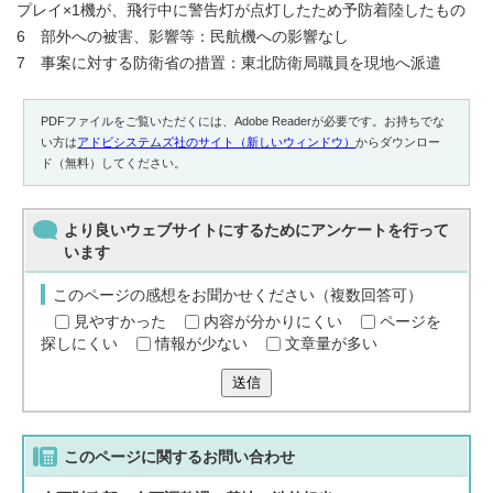
プレイ×1機が、飛行中に警告灯が点灯したため予防着陸したもの
6 部外への被害、影響等：民航機への影響なし
7 事案に対する防衛省の措置：東北防衛局職員を現地へ派遣
PDFファイルをご覧いただくには、Adobe Readerが必要です。お持ちでな
い方は
アドビシステムズ社のサイト（新しいウィンドウ）
からダウンロー
ド（無料）してください。
より良いウェブサイトにするためにアンケートを行って
います
このページの感想をお聞かせください（複数回答可）
見やすかった
内容が分かりにくい
ページを
探しにくい
情報が少ない
文章量が多い
送信
このページに関する
お問い合わせ