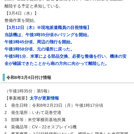
離陸する予定と承知している。
【3月4日（水）】
整備作業を開始。
【3月12日（木）※現地派遣職員の目視情報】
当該機は、午後3時35分頃ホバリングを開始。
午後3時45分頃、周辺の飛行を開始。
午後3時58分頃、元の場所に戻った。
午後5時1分、米軍による部品交換、必要な整備を行い、機体の安
全が確認できたことから南の方向に向かって離陸した。
令和8年3月4日付け情報
（午後1時35分：第5報）
【事案概要】
太字が更新情報
1 発生日時：令和8年2月23日（月）午後1時17分頃
2 発生場所：いわて花巻空港
3 部隊等：米空軍横田基地所属
4 装備品等：CV－22オスプレイ×1機