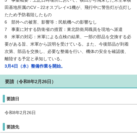
5 事案概要：上記日時場所において、横田から飛来した米空軍横
田基地所属のCV－22オスプレイ×1機が、飛行中に警告灯が点灯し
たため予防着陸したもの
6 部外への被害、影響等：民航機への影響なし
7 事案に対する防衛省の措置：東北防衛局職員を現地へ派遣
8 米軍の対応：米軍による点検の結果、一部の部品を交換する必
要がある旨、米軍から説明を受けている。また、今後部品が到着
次第、部品を交換し、必要な整備を行い、機体の安全を確認後、
離陸する予定と承知している。
3月4日（水）整備作業を開始。
要請（令和8年2月26日）
要請日
令和8年2月26日
要請先