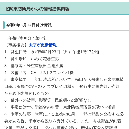
北関東防衛局からの情報提供内容
令和8年3月12日付け情報
（午後6時00分：第6報）
【事案概要】
太字が更新情報
1 発生日時：令和8年2月23日（月）午後1時17分頃
2 発生場所：いわて花巻空港
3 部隊等：米空軍横田基地所属
4 装備品等：CV－22オスプレイ×1機
5 事案概要：上記日時場所において、横田から飛来した米空軍横
田基地所属のCV－22オスプレイ×1機が、飛行中に警告灯が点灯し
たため予防着陸したもの
6 部外への被害、影響等：民航機への影響なし
7 事案に対する防衛省の措置：東北防衛局職員を現地へ派遣
8 米軍の対応：米軍による点検の結果、一部の部品を交換する必
要がある旨、米軍から説明を受けている。また、今後部品が到着
次第、部品を交換し、必要な整備を行い、機体の安全を確認後、