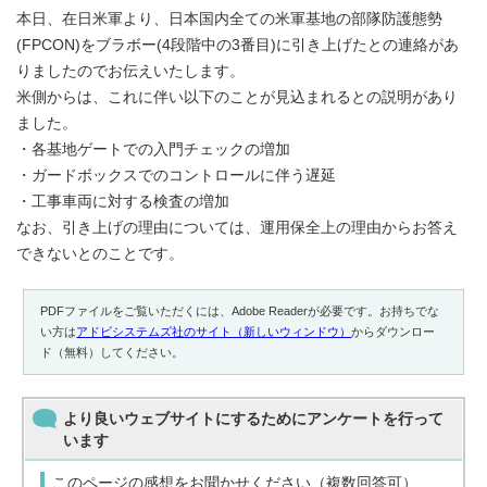
本日、在日米軍より、日本国内全ての米軍基地の部隊防護態勢
(FPCON)をブラボー(4段階中の3番目)に引き上げたとの連絡があ
りましたのでお伝えいたします。
米側からは、これに伴い以下のことが見込まれるとの説明があり
ました。
・各基地ゲートでの入門チェックの増加
・ガードボックスでのコントロールに伴う遅延
・工事車両に対する検査の増加
なお、引き上げの理由については、運用保全上の理由からお答え
できないとのことです。
PDFファイルをご覧いただくには、Adobe Readerが必要です。お持ちでな
い方は
アドビシステムズ社のサイト（新しいウィンドウ）
からダウンロー
ド（無料）してください。
より良いウェブサイトにするためにアンケートを行って
います
このページの感想をお聞かせください（複数回答可）