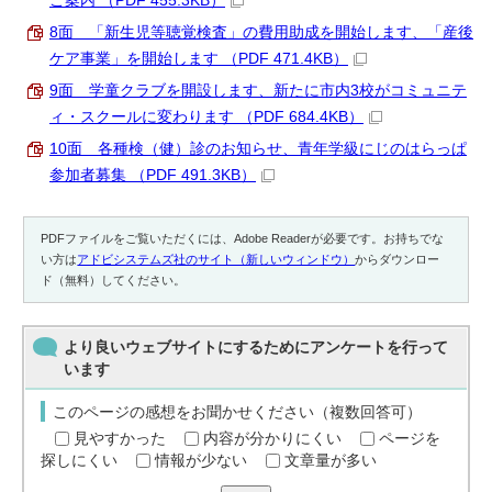
ご案内 （PDF 455.3KB）
8面 「新生児等聴覚検査」の費用助成を開始します、「産後
ケア事業」を開始します （PDF 471.4KB）
9面 学童クラブを開設します、新たに市内3校がコミュニテ
ィ・スクールに変わります （PDF 684.4KB）
10面 各種検（健）診のお知らせ、青年学級にじのはらっぱ
参加者募集 （PDF 491.3KB）
PDFファイルをご覧いただくには、Adobe Readerが必要です。お持ちでな
い方は
アドビシステムズ社のサイト（新しいウィンドウ）
からダウンロー
ド（無料）してください。
より良いウェブサイトにするためにアンケートを行って
います
このページの感想をお聞かせください（複数回答可）
見やすかった
内容が分かりにくい
ページを
探しにくい
情報が少ない
文章量が多い