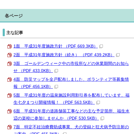
各ページ
主な記事
1面 平成31年度施政方針 （PDF 669.3KB）
2面 平成31年度施政方針（続き） （PDF 439.2KB）
3面 ゴールデンウィーク中の市役所などの休業期間のお知ら
せ （PDF 433.0KB）
4面 防災マップを全戸配布しました、ボランティア等募集情
報 （PDF 456.1KB）
5面 平成31年度の温泉施設利用割引券を配布しています、福
生七夕まつり開催情報！ （PDF 563.5KB）
6面 平成31年度の道路舗装工事などの主な予定箇所、福生水
辺の楽校に参加しませんか （PDF 530.5KB）
7面 特定不妊治療費助成事業、犬の登録と狂犬病予防注射の