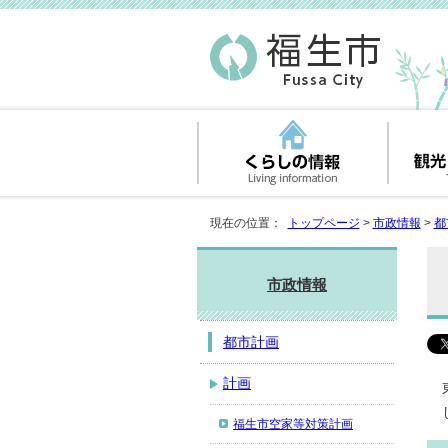
現在の位置：
トップページ
>
市政情報
>
都
市政情報
都市計画
計画
福生市空家等対策計画