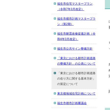
福生市住宅マスタープラン
（令和7年3月改定）
福生市都市計画マスタープラ
ン（第2期）
福生市耐震改修促進計画（令
和4年3月改定）
福生市公共サイン整備方針
「東京における都市計画道路
の整備方針」の公表について
「東京における都市計画道路
の在り方に関する基本方針」
の策定について
東京都地域住宅計画について
福生市都市計画審議会