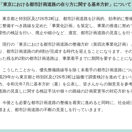
「東京における都市計画道路の在り方に関する基本方針」について
東京都と特別区及び26市2町は、都市計画道路を計画的、効率的に整備
に整備すべき路線を定めた「事業化計画」を策定し、事業の推進に努め
要性の検証を行い、廃止や縮小など、適宜、都市計画道路の見直しを行
現行の「東京における都市計画道路の整備方針（第四次事業化計画）
り、都市計画道路の約8割が完成する時代を迎えることになります。そ
った残る約2割の都市計画道路は、事業着手までに期間を要することに
こうしたことから、優先整備路線等を除く未着手の都市計画道路につ
成29年から東京都と特別区及び26市2町は協働で調査検討を進めてまい
め、令和元年7月に基本方針（案）を公表し、皆さんからの御意見を参
道路の見直しに関する検証手法や個々の路線の計画変更等の対応方針を
今後とも必要な都市計画道路の整備を着実に進めると同時に、社会経
踏まえ、都市計画道路の不断の見直しを行っていきます。