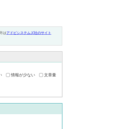
い方は
アドビシステムズ社のサイト
い
情報が少ない
文章量