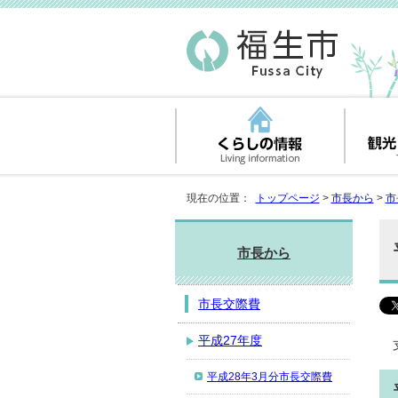
現在の位置：
トップページ
>
市長から
>
市
市長から
市長交際費
平成27年度
平成28年3月分市長交際費