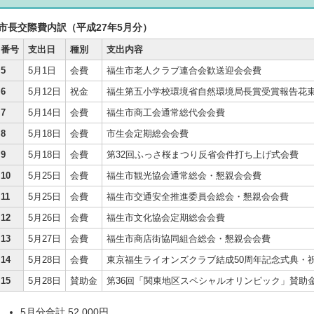
市長交際費内訳（平成27年5月分）
番号
支出日
種別
支出内容
5
5月1日
会費
福生市老人クラブ連合会歓送迎会会費
6
5月12日
祝金
福生第五小学校環境省自然環境局長賞受賞報告花
7
5月14日
会費
福生市商工会通常総代会会費
8
5月18日
会費
市生会定期総会会費
9
5月18日
会費
第32回ふっさ桜まつり反省会件打ち上げ式会費
10
5月25日
会費
福生市観光協会通常総会・懇親会会費
11
5月25日
会費
福生市交通安全推進委員会総会・懇親会会費
12
5月26日
会費
福生市文化協会定期総会会費
13
5月27日
会費
福生市商店街協同組合総会・懇親会会費
14
5月28日
会費
東京福生ライオンズクラブ結成50周年記念式典・
15
5月28日
賛助金
第36回「関東地区スペシャルオリンピック」賛助
5月分合計 52,000円