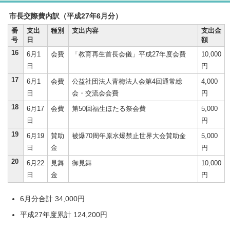
市長交際費内訳（平成27年6月分）
番
支出
種別
支出内容
支出金
号
日
額
16
6月1
会費
「教育再生首長会儀」平成27年度会費
10,000
日
円
17
6月1
会費
公益社団法人青梅法人会第4回通常総
4,000
日
会・交流会会費
円
18
6月17
会費
第50回福生ほたる祭会費
5,000
日
円
19
6月19
賛助
被爆70周年原水爆禁止世界大会賛助金
5,000
日
金
円
20
6月22
見舞
御見舞
10,000
日
金
円
6月分合計 34,000円
平成27年度累計 124,200円